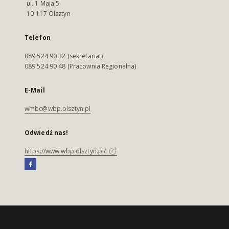
ul. 1 Maja 5
10-117 Olsztyn
Telefon
089 524 90 32 (sekretariat)
089 524 90 48 (Pracownia Regionalna)
E-Mail
wmbc@wbp.olsztyn.pl
Odwiedź nas!
https://www.wbp.olsztyn.pl/