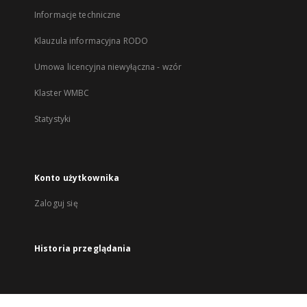
Informacje techniczne
Klauzula informacyjna RODO
Umowa licencyjna niewyłączna - wzór
Klaster WMBC
Statystyki
Konto użytkownika
Zaloguj się
Historia przeglądania