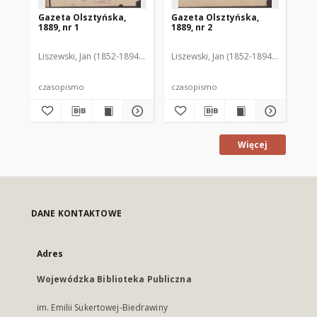
Gazeta Olsztyńska,
Gazeta Olsztyńska,
Ga
1889, nr 1
1889, nr 2
188
Liszewski, Jan (1852-1894). Red.
Liszewski, Jan (1852-1894). Red.
Lis
czasopismo
czasopismo
cz
Więcej
DANE KONTAKTOWE
Adres
Wojewódzka Biblioteka Publiczna
im. Emilii Sukertowej-Biedrawiny