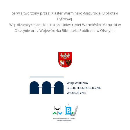
Serwis tworzony przez: Klaster Warmińsko-Mazurskiej Biblioteki
Cyfrowej.
Współzałożycielami Klastra są: Uniwersytet Warmińsko-Mazurski w
Olsztynie oraz Wojewódzka Biblioteka Publiczna w Olsztynie