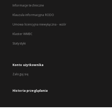
Informacje techniczne
Klauzula informacyjna RODO
Umowa licencyjna niewyłączna - wzór
Klaster WMBC
Statystyki
Konto użytkownika
Zaloguj się
Historia przeglądania