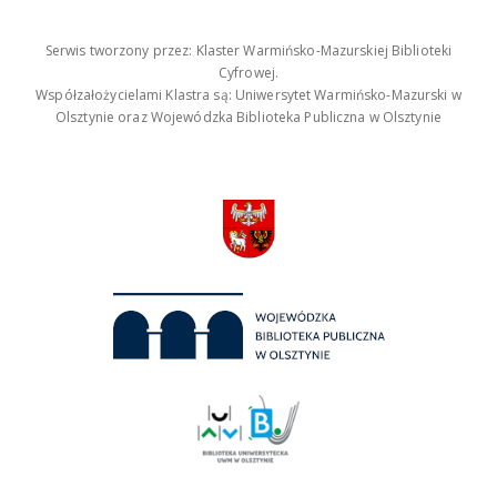
Serwis tworzony przez: Klaster Warmińsko-Mazurskiej Biblioteki
Cyfrowej.
Współzałożycielami Klastra są: Uniwersytet Warmińsko-Mazurski w
Olsztynie oraz Wojewódzka Biblioteka Publiczna w Olsztynie