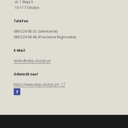
ul. 1 Maja 5
10-117 Olsztyn
Telefon
089 524 90 32 (sekretariat)
089 524 90 48 (Pracownia Regionalna)
E-Mail
wmbc@wbp.olsztyn.pl
Odwiedź nas!
https://www.wbp.olsztyn.pl/