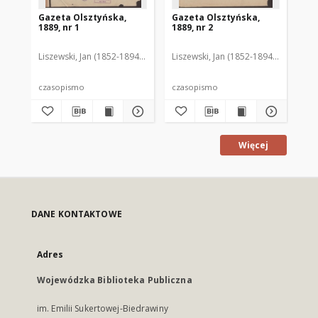
Gazeta Olsztyńska,
Gazeta Olsztyńska,
Ga
1889, nr 1
1889, nr 2
188
Liszewski, Jan (1852-1894). Red.
Liszewski, Jan (1852-1894). Red.
Lis
czasopismo
czasopismo
cz
Więcej
DANE KONTAKTOWE
Adres
Wojewódzka Biblioteka Publiczna
im. Emilii Sukertowej-Biedrawiny