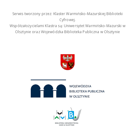
Serwis tworzony przez: Klaster Warmińsko-Mazurskiej Biblioteki
Cyfrowej.
Współzałożycielami Klastra są: Uniwersytet Warmińsko-Mazurski w
Olsztynie oraz Wojewódzka Biblioteka Publiczna w Olsztynie