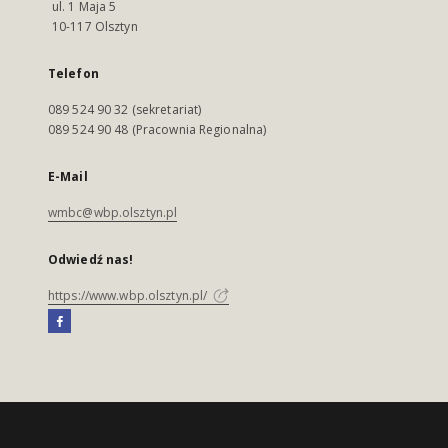
ul. 1 Maja 5
10-117 Olsztyn
Telefon
089 524 90 32 (sekretariat)
089 524 90 48 (Pracownia Regionalna)
E-Mail
wmbc@wbp.olsztyn.pl
Odwiedź nas!
https://www.wbp.olsztyn.pl/