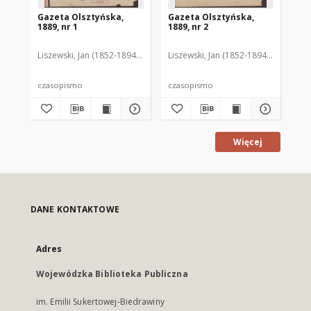
Gazeta Olsztyńska,
Gazeta Olsztyńska,
Ga
1889, nr 1
1889, nr 2
188
Liszewski, Jan (1852-1894). Red.
Liszewski, Jan (1852-1894). Red.
Lis
czasopismo
czasopismo
cz
Więcej
DANE KONTAKTOWE
Adres
Wojewódzka Biblioteka Publiczna
im. Emilii Sukertowej-Biedrawiny