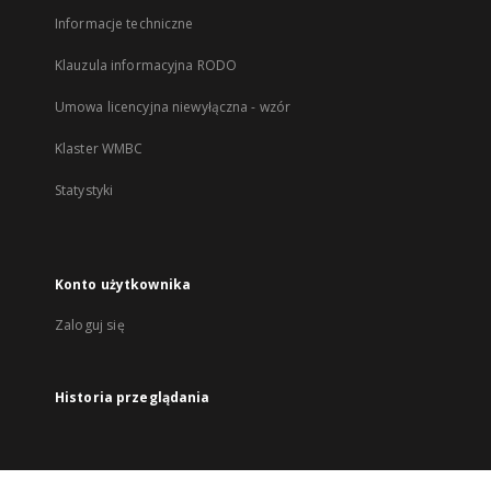
Informacje techniczne
Klauzula informacyjna RODO
Umowa licencyjna niewyłączna - wzór
Klaster WMBC
Statystyki
Konto użytkownika
Zaloguj się
Historia przeglądania