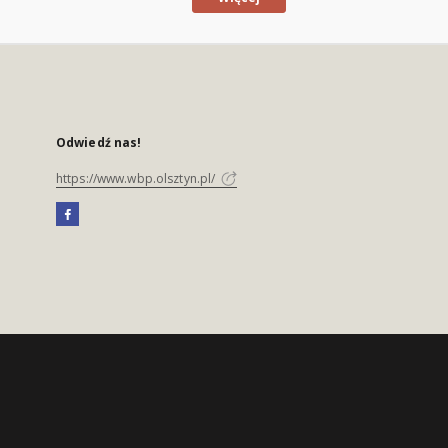
Odwiedź nas!
https://www.wbp.olsztyn.pl/