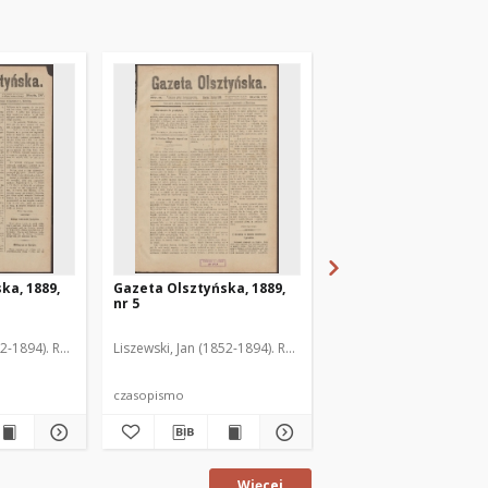
ka, 1889,
Gazeta Olsztyńska, 1889,
Gazeta Olsztyńska, 1
nr 5
nr 6
52-1894). Red.
Liszewski, Jan (1852-1894). Red.
Liszewski, Jan (1852-189
czasopismo
czasopismo
Więcej