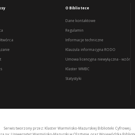
ksy
O Bibliotece
Dane kontaktowe
ca
Regulamin
łtwórca
Informacje techniczne
zanie
Klauzula informacyjna RODO
t
Umowa licencyjna niewyłączna - wzór
es
Klaster WMBC
Statystyki
Serwis tworzony przez: Klaster Warmińsko-Mazurskiej Biblioteki Cyfrowej.
tra są: Uniwersytet Warmińsko-Mazurski w Olsztynie oraz Wojewódzka Bibliote