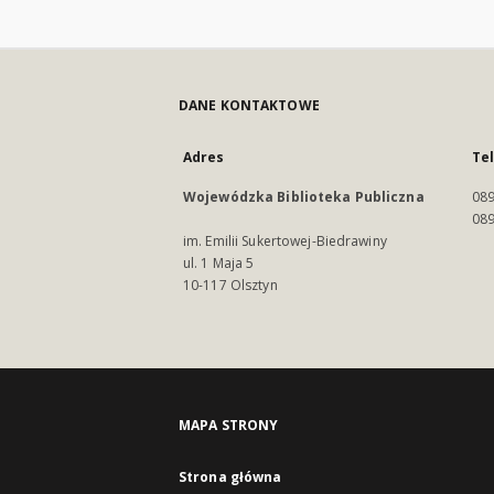
DANE KONTAKTOWE
Adres
Te
Wojewódzka Biblioteka Publiczna
089
089
im. Emilii Sukertowej-Biedrawiny
ul. 1 Maja 5
10-117 Olsztyn
MAPA STRONY
Strona główna