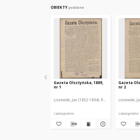
OBIEKTY
podobne
Gazeta Olsztyńska, 1889,
Gazeta Ols
nr 1
nr 2
Liszewski, Jan (1852-1894). Red.
Liszewski, J
czasopismo
czasopismo