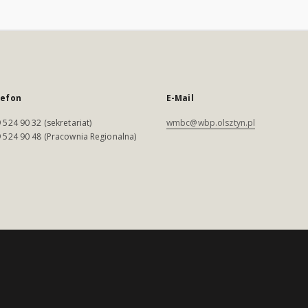
lefon
E-Mail
 524 90 32 (sekretariat)
wmbc@wbp.olsztyn.pl
 524 90 48 (Pracownia Regionalna)