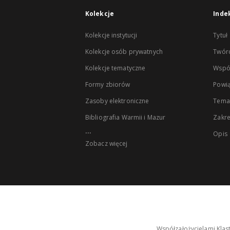
Kolekcje
Inde
Kolekcje instytucji
Tytuł
Kolekcje osób prywatnych
Twór
Kolekcje tematyczne
Wspó
Formy zbiorów
Powią
Zasoby elektroniczne
Tema
Bibliografia Warmii i Mazur
Zakr
...
Opis
Zobacz więcej
Współzałożycielami Klas