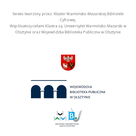
Serwis tworzony przez: Klaster Warmińsko-Mazurskiej Biblioteki
Cyfrowej.
Współzałożycielami Klastra są: Uniwersytet Warmińsko-Mazurski w
Olsztynie oraz Wojewódzka Biblioteka Publiczna w Olsztynie