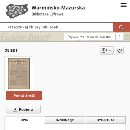
Wyszukiwanie zaawansowane
?
OBIEKT
Pokaż treść
Pobierz
OPIS
INFORMACJE
STRUKTURA