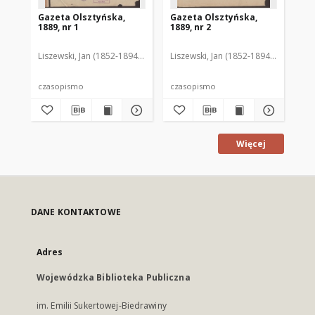
Gazeta Olsztyńska,
Gazeta Olsztyńska,
Ga
1889, nr 1
1889, nr 2
188
Liszewski, Jan (1852-1894). Red.
Liszewski, Jan (1852-1894). Red.
Lis
czasopismo
czasopismo
cz
Więcej
DANE KONTAKTOWE
Adres
Wojewódzka Biblioteka Publiczna
im. Emilii Sukertowej-Biedrawiny