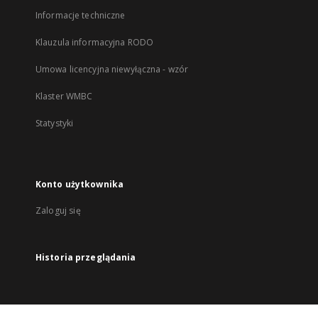
Informacje techniczne
Klauzula informacyjna RODO
Umowa licencyjna niewyłączna - wzór
Klaster WMBC
Statystyki
Konto użytkownika
Zaloguj się
Historia przeglądania