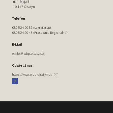
ul. 1 Maja 5
10-117 Olsztyn
Telefon
089 524 90 32 (sekretariat)
089 524 90 48 (Pracownia Regionalna)
E-Mail
wmbc@wbp.olsztyn.pl
Odwiedź nas!
https://www.wbp.olsztyn.pl/