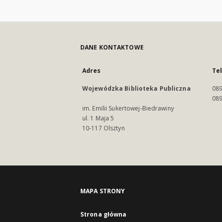
DANE KONTAKTOWE
Adres
Te
Wojewódzka Biblioteka Publiczna
089
089
im. Emilii Sukertowej-Biedrawiny
ul. 1 Maja 5
10-117 Olsztyn
MAPA STRONY
Strona główna