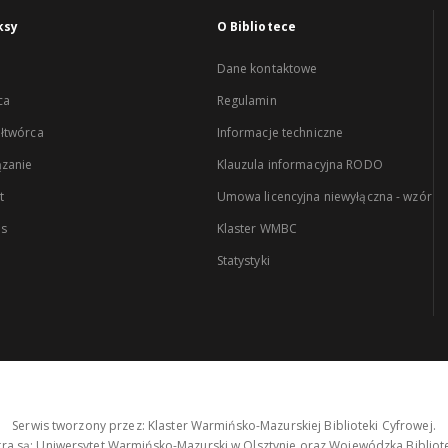
ksy
O Bibliotece
Dane kontaktowe
ca
Regulamin
łtwórca
Informacje techniczne
zanie
Klauzula informacyjna RODO
t
Umowa licencyjna niewyłączna - wzór
es
Klaster WMBC
Statystyki
Serwis tworzony przez: Klaster Warmińsko-Mazurskiej Biblioteki Cyfrowej.
tra są: Uniwersytet Warmińsko-Mazurski w Olsztynie oraz Wojewódzka Bibliote