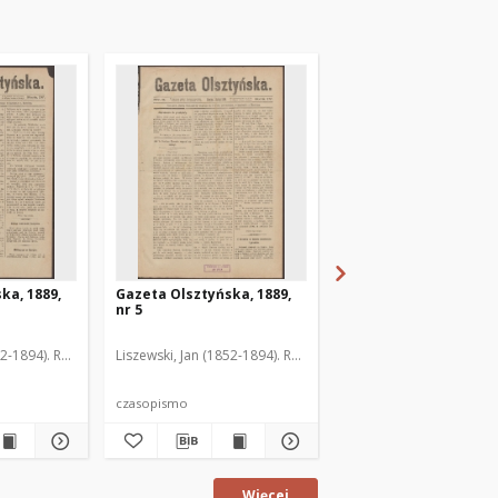
ka, 1889,
Gazeta Olsztyńska, 1889,
Gazeta Olsztyńska, 1
nr 5
nr 6
52-1894). Red.
Liszewski, Jan (1852-1894). Red.
Liszewski, Jan (1852-189
czasopismo
czasopismo
Więcej