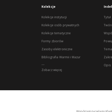
Kolekcje
Inde
Kolekcje instytucji
Tytuł
Kolekcje osób prywatnych
Twór
Kolekcje tematyczne
Wspó
Formy zbiorów
Powią
Zasoby elektroniczne
Tema
Bibliografia Warmii i Mazur
Zakr
...
Opis
Zobacz więcej
Współzałożycielami Klas