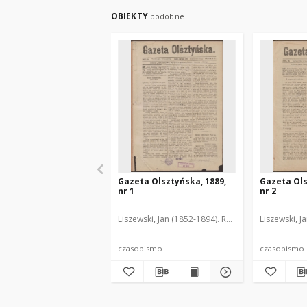
OBIEKTY
podobne
Gazeta Olsztyńska, 1889,
Gazeta Ols
nr 1
nr 2
Liszewski, Jan (1852-1894). Red.
Liszewski, J
czasopismo
czasopismo