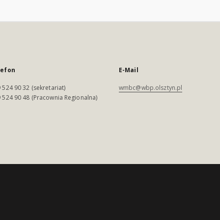
lefon
E-Mail
 524 90 32 (sekretariat)
wmbc@wbp.olsztyn.pl
 524 90 48 (Pracownia Regionalna)