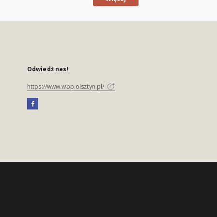
Odwiedź nas!
https://www.wbp.olsztyn.pl/