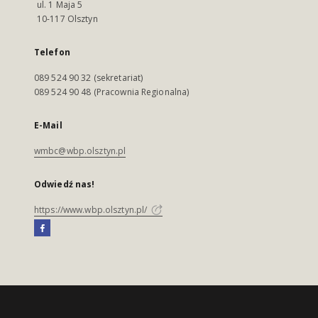
ul. 1 Maja 5
10-117 Olsztyn
Telefon
089 524 90 32 (sekretariat)
089 524 90 48 (Pracownia Regionalna)
E-Mail
wmbc@wbp.olsztyn.pl
Odwiedź nas!
https://www.wbp.olsztyn.pl/