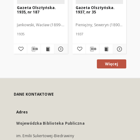
Gazeta Olsztyńska.
Gazeta Olsztyńska.
Ga
1935, nr 187
1937, nr 35
193
Jankowski, Wacław (1899-1975). Red.
Pieniężny, Seweryn (1890-1940). Red
Jan
1935
1937
193
Więcej
DANE KONTAKTOWE
Adres
Wojewódzka Biblioteka Publiczna
im. Emilii Sukertowej-Biedrawiny