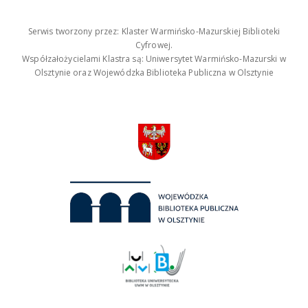
Serwis tworzony przez: Klaster Warmińsko-Mazurskiej Biblioteki
Cyfrowej.
Współzałożycielami Klastra są: Uniwersytet Warmińsko-Mazurski w
Olsztynie oraz Wojewódzka Biblioteka Publiczna w Olsztynie