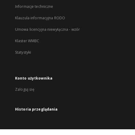
Informacje techniczne
Klauzula informacyjna RODO
Umowa licencyjna niewyłączna - wzór
Klaster WMBC
Statystyki
Konto użytkownika
Zaloguj się
Historia przeglądania