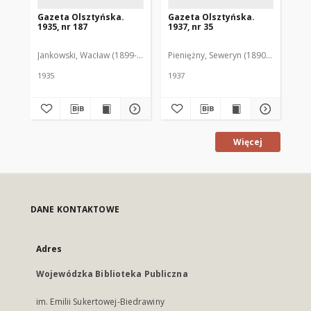
Gazeta Olsztyńska.
Gazeta Olsztyńska.
Ga
1935, nr 187
1937, nr 35
193
Jankowski, Wacław (1899-1975). Red.
Pieniężny, Seweryn (1890-1940). Red
Jan
1935
1937
193
Więcej
DANE KONTAKTOWE
Adres
Wojewódzka Biblioteka Publiczna
im. Emilii Sukertowej-Biedrawiny