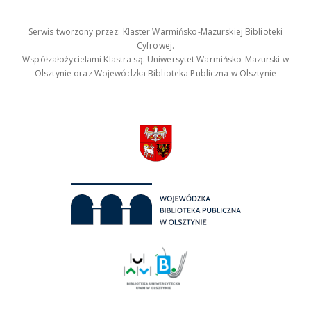
Serwis tworzony przez: Klaster Warmińsko-Mazurskiej Biblioteki
Cyfrowej.
Współzałożycielami Klastra są: Uniwersytet Warmińsko-Mazurski w
Olsztynie oraz Wojewódzka Biblioteka Publiczna w Olsztynie