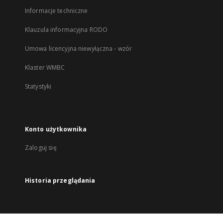
Informacje techniczne
Klauzula informacyjna RODO
Umowa licencyjna niewyłączna - wzór
Klaster WMBC
Statystyki
Konto użytkownika
Zaloguj się
Historia przeglądania