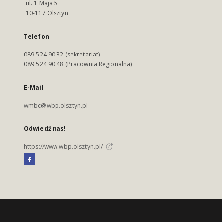
ul. 1 Maja 5
10-117 Olsztyn
Telefon
089 524 90 32 (sekretariat)
089 524 90 48 (Pracownia Regionalna)
E-Mail
wmbc@wbp.olsztyn.pl
Odwiedź nas!
https://www.wbp.olsztyn.pl/