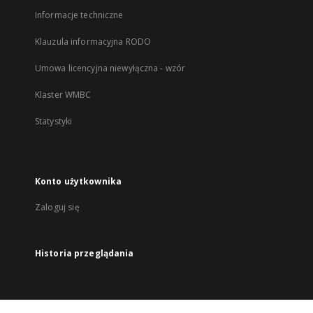
Informacje techniczne
Klauzula informacyjna RODO
Umowa licencyjna niewyłączna - wzór
Klaster WMBC
Statystyki
Konto użytkownika
Zaloguj się
Historia przeglądania