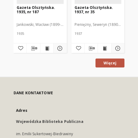
Gazeta Olsztyńska.
Gazeta Olsztyńska.
Ga
1935, nr 187
1937, nr 35
193
Jankowski, Wacław (1899-1975). Red.
Pieniężny, Seweryn (1890-1940). Red
Jan
1935
1937
193
Więcej
DANE KONTAKTOWE
Adres
Wojewódzka Biblioteka Publiczna
im. Emilii Sukertowej-Biedrawiny