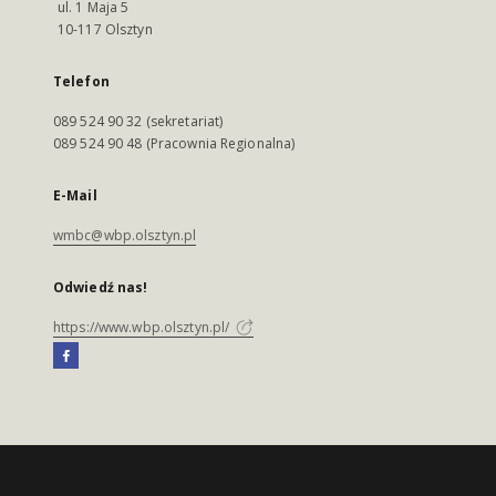
ul. 1 Maja 5
10-117 Olsztyn
Telefon
089 524 90 32 (sekretariat)
089 524 90 48 (Pracownia Regionalna)
E-Mail
wmbc@wbp.olsztyn.pl
Odwiedź nas!
https://www.wbp.olsztyn.pl/