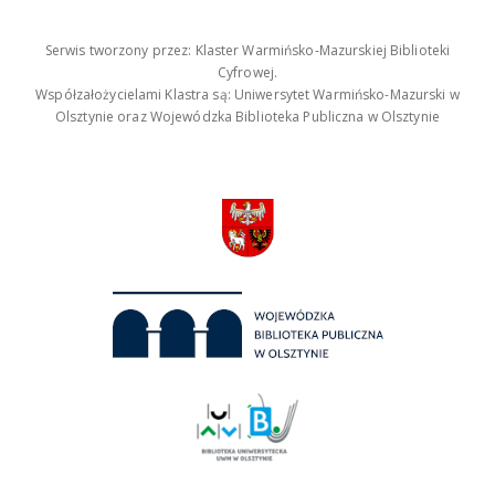
Serwis tworzony przez: Klaster Warmińsko-Mazurskiej Biblioteki
Cyfrowej.
Współzałożycielami Klastra są: Uniwersytet Warmińsko-Mazurski w
Olsztynie oraz Wojewódzka Biblioteka Publiczna w Olsztynie