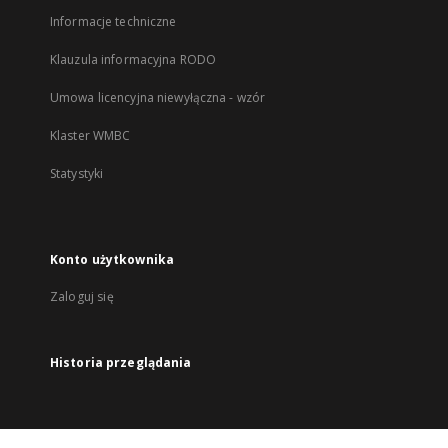
Informacje techniczne
Klauzula informacyjna RODO
Umowa licencyjna niewyłączna - wzór
Klaster WMBC
Statystyki
Konto użytkownika
Zaloguj się
Historia przeglądania