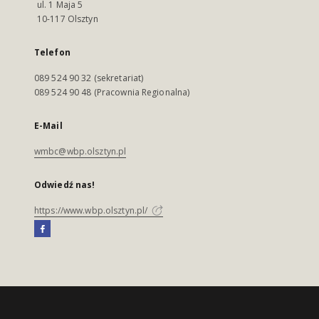
ul. 1 Maja 5
10-117 Olsztyn
Telefon
089 524 90 32 (sekretariat)
089 524 90 48 (Pracownia Regionalna)
E-Mail
wmbc@wbp.olsztyn.pl
Odwiedź nas!
https://www.wbp.olsztyn.pl/