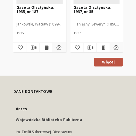
Gazeta Olsztyńska.
Gazeta Olsztyńska.
Ga
1935, nr 187
1937, nr 35
193
Jankowski, Wacław (1899-1975). Red.
Pieniężny, Seweryn (1890-1940). Red
Jan
1935
1937
193
Więcej
DANE KONTAKTOWE
Adres
Wojewódzka Biblioteka Publiczna
im. Emilii Sukertowej-Biedrawiny