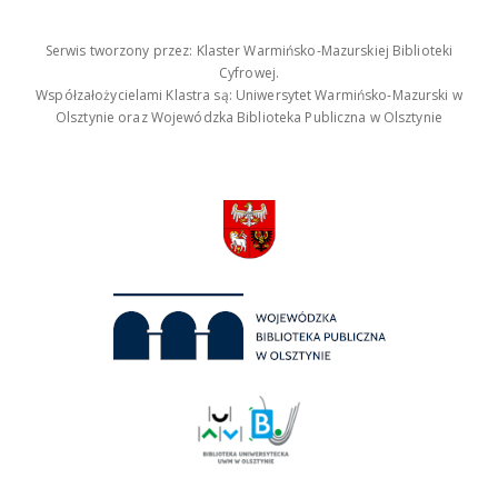
Serwis tworzony przez: Klaster Warmińsko-Mazurskiej Biblioteki
Cyfrowej.
Współzałożycielami Klastra są: Uniwersytet Warmińsko-Mazurski w
Olsztynie oraz Wojewódzka Biblioteka Publiczna w Olsztynie