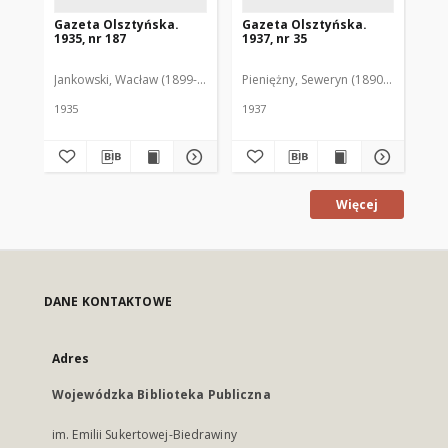
Gazeta Olsztyńska.
Gazeta Olsztyńska.
Ga
1935, nr 187
1937, nr 35
193
Jankowski, Wacław (1899-1975). Red.
Pieniężny, Seweryn (1890-1940). Red
Jan
1935
1937
193
Więcej
DANE KONTAKTOWE
Adres
Wojewódzka Biblioteka Publiczna
im. Emilii Sukertowej-Biedrawiny