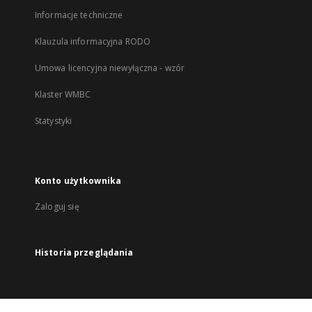
Informacje techniczne
Klauzula informacyjna RODO
Umowa licencyjna niewyłączna - wzór
Klaster WMBC
Statystyki
Konto użytkownika
Zaloguj się
Historia przeglądania