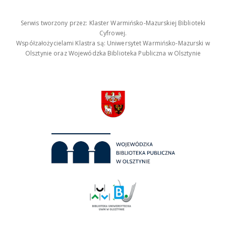
Serwis tworzony przez: Klaster Warmińsko-Mazurskiej Biblioteki
Cyfrowej.
Współzałożycielami Klastra są: Uniwersytet Warmińsko-Mazurski w
Olsztynie oraz Wojewódzka Biblioteka Publiczna w Olsztynie