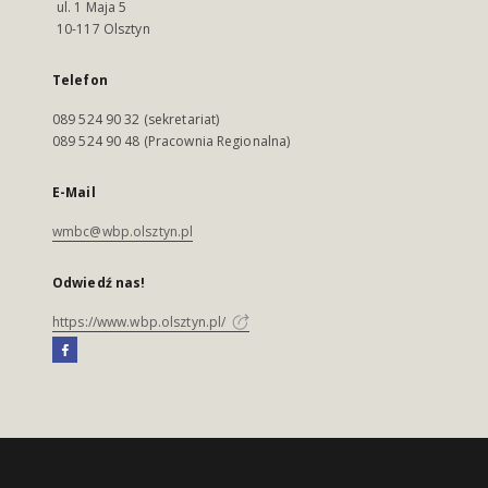
ul. 1 Maja 5
10-117 Olsztyn
Telefon
089 524 90 32 (sekretariat)
089 524 90 48 (Pracownia Regionalna)
E-Mail
wmbc@wbp.olsztyn.pl
Odwiedź nas!
https://www.wbp.olsztyn.pl/