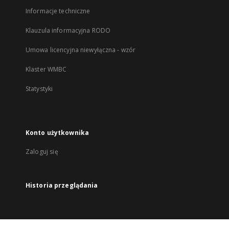
Informacje techniczne
Klauzula informacyjna RODO
Umowa licencyjna niewyłączna - wzór
Klaster WMBC
Statystyki
Konto użytkownika
Zaloguj się
Historia przeglądania