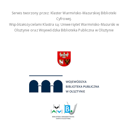
Serwis tworzony przez: Klaster Warmińsko-Mazurskiej Biblioteki
Cyfrowej.
Współzałożycielami Klastra są: Uniwersytet Warmińsko-Mazurski w
Olsztynie oraz Wojewódzka Biblioteka Publiczna w Olsztynie