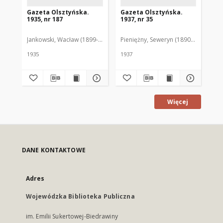
Gazeta Olsztyńska.
Gazeta Olsztyńska.
Ga
1935, nr 187
1937, nr 35
193
Jankowski, Wacław (1899-1975). Red.
Pieniężny, Seweryn (1890-1940). Red
Jan
1935
1937
193
Więcej
DANE KONTAKTOWE
Adres
Wojewódzka Biblioteka Publiczna
im. Emilii Sukertowej-Biedrawiny