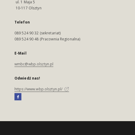
ul. 1 Maja 5
10-117 Olsztyn
Telefon
089 524 90 32 (sekretariat)
089 524 90 48 (Pracownia Regionalna)
E-Mail
wmbc@wbp.olsztyn.pl
Odwiedź nas!
https://www.wbp.olsztyn.pl/