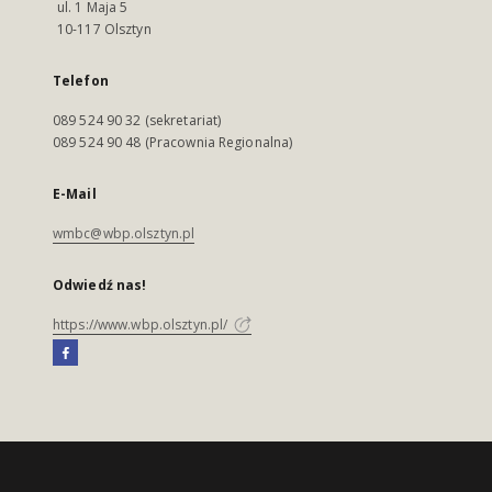
ul. 1 Maja 5
10-117 Olsztyn
Telefon
089 524 90 32 (sekretariat)
089 524 90 48 (Pracownia Regionalna)
E-Mail
wmbc@wbp.olsztyn.pl
Odwiedź nas!
https://www.wbp.olsztyn.pl/