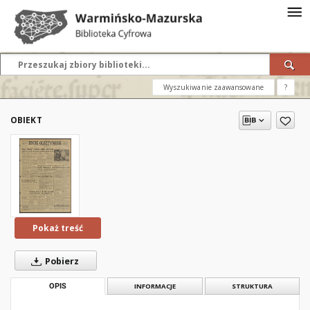
Wyszukiwanie zaawansowane
?
OBIEKT
Pokaż treść
Pobierz
OPIS
INFORMACJE
STRUKTURA