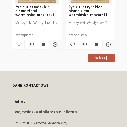
Życie Olsztyńskie :
Życie Olsztyńskie :
Życ
pismo ziemi
pismo ziemi
pi
warmińsko-mazurskiej,
warmińsko-mazurskiej,
wa
1951, nr 48
1951, nr 47
195
Moszyński, Władysław (1922-2001). Red.
Moszyński, Władysław (1922-2001). 
Mroczkowski, Włodzimierz (1
Mos
czasopismo
czasopismo
cz
Więcej
DANE KONTAKTOWE
Adres
Wojewódzka Biblioteka Publiczna
im. Emilii Sukertowej-Biedrawiny