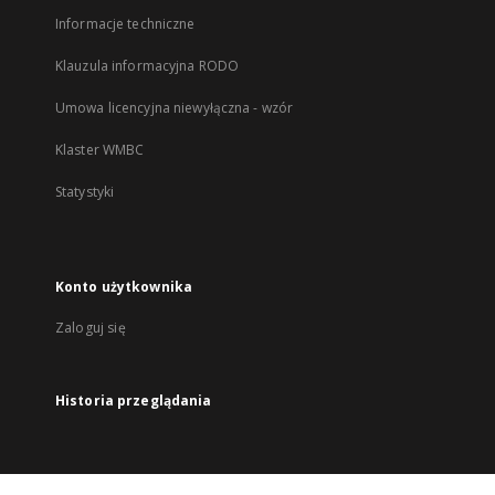
Informacje techniczne
Klauzula informacyjna RODO
Umowa licencyjna niewyłączna - wzór
Klaster WMBC
Statystyki
Konto użytkownika
Zaloguj się
Historia przeglądania