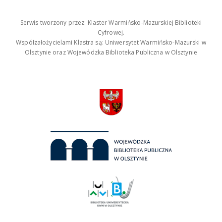
Serwis tworzony przez: Klaster Warmińsko-Mazurskiej Biblioteki
Cyfrowej.
Współzałożycielami Klastra są: Uniwersytet Warmińsko-Mazurski w
Olsztynie oraz Wojewódzka Biblioteka Publiczna w Olsztynie