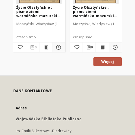
Życie Olsztyńskie :
Życie Olsztyńskie :
Życ
pismo ziemi
pismo ziemi
pi
warmińsko-mazurskiej,
warmińsko-mazurskiej,
wa
1951, nr 48
1951, nr 47
195
Moszyński, Władysław (1922-2001). Red.
Moszyński, Władysław (1922-2001). 
Mroczkowski, Włodzimierz (1
Mos
czasopismo
czasopismo
cz
Więcej
DANE KONTAKTOWE
Adres
Wojewódzka Biblioteka Publiczna
im. Emilii Sukertowej-Biedrawiny