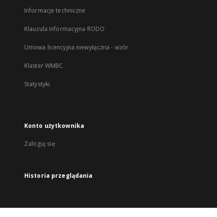
Informacje techniczne
Klauzula informacyjna RODO
Umowa licencyjna niewyłączna - wzór
Klaster WMBC
Statystyki
Konto użytkownika
Zaloguj się
Historia przeglądania