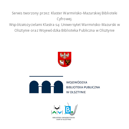
Serwis tworzony przez: Klaster Warmińsko-Mazurskiej Biblioteki
Cyfrowej.
Współzałożycielami Klastra są: Uniwersytet Warmińsko-Mazurski w
Olsztynie oraz Wojewódzka Biblioteka Publiczna w Olsztynie