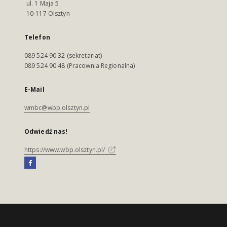
ul. 1 Maja 5
10-117 Olsztyn
Telefon
089 524 90 32 (sekretariat)
089 524 90 48 (Pracownia Regionalna)
E-Mail
wmbc@wbp.olsztyn.pl
Odwiedź nas!
https://www.wbp.olsztyn.pl/