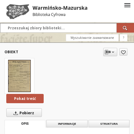
Wyszukiwanie zaawansowane
?
OBIEKT
Pokaż treść
Pobierz
OPIS
INFORMACJE
STRUKTURA