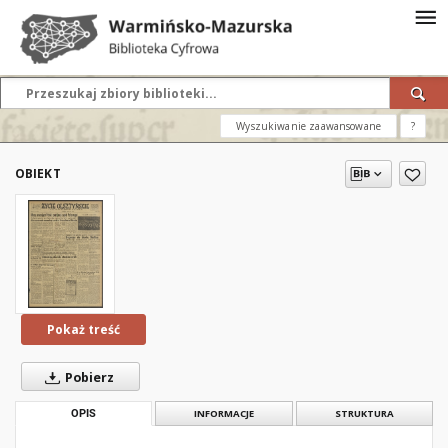
Wyszukiwanie zaawansowane
?
OBIEKT
Pokaż treść
Pobierz
OPIS
INFORMACJE
STRUKTURA