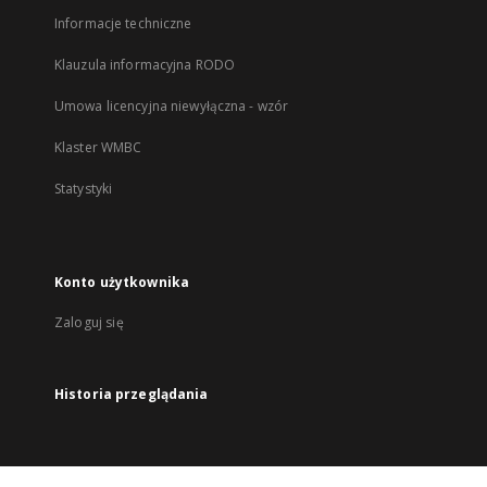
Informacje techniczne
Klauzula informacyjna RODO
Umowa licencyjna niewyłączna - wzór
Klaster WMBC
Statystyki
Konto użytkownika
Zaloguj się
Historia przeglądania