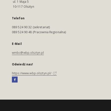
ul. 1 Maja 5
10-117 Olsztyn
Telefon
089 524 90 32 (sekretariat)
089 524 90 48 (Pracownia Regionalna)
E-Mail
wmbc@wbp.olsztyn.pl
Odwiedź nas!
https://www.wbp.olsztyn.pl/