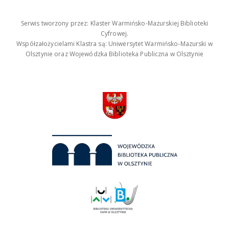
Serwis tworzony przez: Klaster Warmińsko-Mazurskiej Biblioteki
Cyfrowej.
Współzałożycielami Klastra są: Uniwersytet Warmińsko-Mazurski w
Olsztynie oraz Wojewódzka Biblioteka Publiczna w Olsztynie