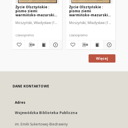
Życie Olsztyńskie :
Życie Olsztyńskie :
Życ
pismo ziemi
pismo ziemi
pi
warmińsko-mazurskiej,
warmińsko-mazurskiej,
wa
1951, nr 48
1951, nr 47
195
Moszyński, Władysław (1922-2001). Red.
Moszyński, Władysław (1922-2001). 
Mroczkowski, Włodzimierz (1
Mos
czasopismo
czasopismo
cz
Więcej
DANE KONTAKTOWE
Adres
Wojewódzka Biblioteka Publiczna
im. Emilii Sukertowej-Biedrawiny