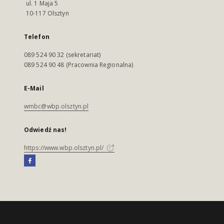
ul. 1 Maja 5
10-117 Olsztyn
Telefon
089 524 90 32 (sekretariat)
089 524 90 48 (Pracownia Regionalna)
E-Mail
wmbc@wbp.olsztyn.pl
Odwiedź nas!
https://www.wbp.olsztyn.pl/