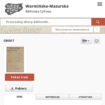
Wyszukiwanie zaawansowane
?
OBIEKT
Pokaż treść
Pobierz
OPIS
INFORMACJE
STRUKTURA