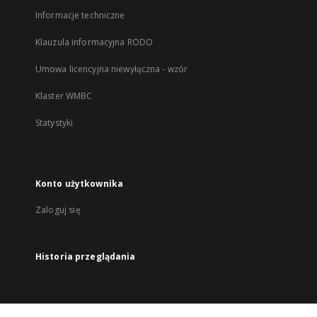
Informacje techniczne
Klauzula informacyjna RODO
Umowa licencyjna niewyłączna - wzór
Klaster WMBC
Statystyki
Konto użytkownika
Zaloguj się
Historia przeglądania