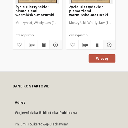
Życie Olsztyńskie :
Życie Olsztyńskie :
Życ
pismo ziemi
pismo ziemi
pi
warmińsko-mazurskiej,
warmińsko-mazurskiej,
wa
1951, nr 48
1951, nr 47
195
Moszyński, Władysław (1922-2001). Red.
Moszyński, Władysław (1922-2001). 
Mroczkowski, Włodzimierz (1
Mos
czasopismo
czasopismo
cz
Więcej
DANE KONTAKTOWE
Adres
Wojewódzka Biblioteka Publiczna
im. Emilii Sukertowej-Biedrawiny