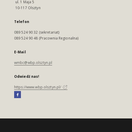
ul. 1 Maja 5
10-117 Olsztyn
Telefon
089 524 90 32 (sekretariat)
089 524 90 48 (Pracownia Regionalna)
E-Mail
wmbc@wbp.olsztyn.pl
Odwiedź nas!
https://www.wbp.olsztyn.pl/