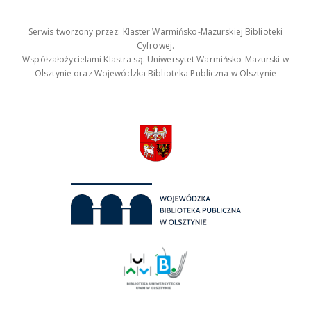
Serwis tworzony przez: Klaster Warmińsko-Mazurskiej Biblioteki
Cyfrowej.
Współzałożycielami Klastra są: Uniwersytet Warmińsko-Mazurski w
Olsztynie oraz Wojewódzka Biblioteka Publiczna w Olsztynie