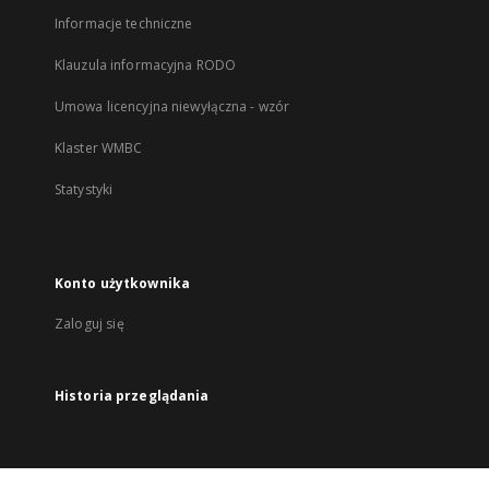
Informacje techniczne
Klauzula informacyjna RODO
Umowa licencyjna niewyłączna - wzór
Klaster WMBC
Statystyki
Konto użytkownika
Zaloguj się
Historia przeglądania