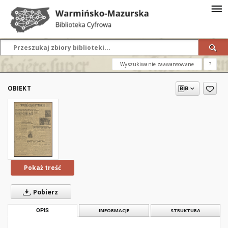
Wyszukiwanie zaawansowane
?
OBIEKT
Pokaż treść
Pobierz
OPIS
INFORMACJE
STRUKTURA