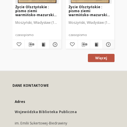
Życie Olsztyńskie :
Życie Olsztyńskie :
Życ
pismo ziemi
pismo ziemi
pi
warmińsko-mazurskiej,
warmińsko-mazurskiej,
wa
1951, nr 48
1951, nr 47
195
Moszyński, Władysław (1922-2001). Red.
Moszyński, Władysław (1922-2001). 
Mroczkowski, Włodzimierz (1
Mos
czasopismo
czasopismo
cz
Więcej
DANE KONTAKTOWE
Adres
Wojewódzka Biblioteka Publiczna
im. Emilii Sukertowej-Biedrawiny