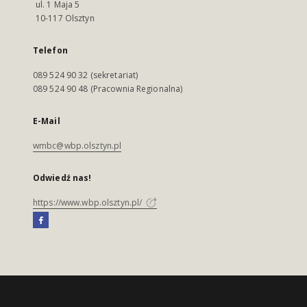
ul. 1 Maja 5
10-117 Olsztyn
Telefon
089 524 90 32 (sekretariat)
089 524 90 48 (Pracownia Regionalna)
E-Mail
wmbc@wbp.olsztyn.pl
Odwiedź nas!
https://www.wbp.olsztyn.pl/