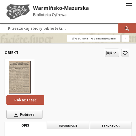
Wyszukiwanie zaawansowane
?
OBIEKT
Pokaż treść
Pobierz
OPIS
INFORMACJE
STRUKTURA