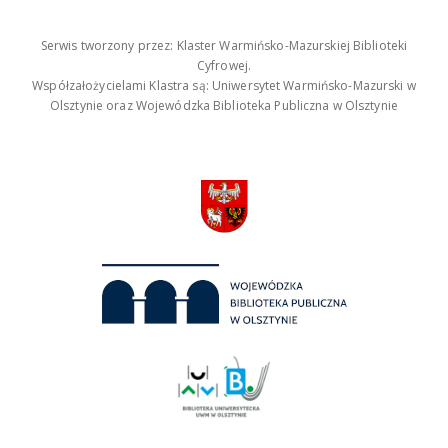
Serwis tworzony przez: Klaster Warmińsko-Mazurskiej Biblioteki
Cyfrowej.
Współzałożycielami Klastra są: Uniwersytet Warmińsko-Mazurski w
Olsztynie oraz Wojewódzka Biblioteka Publiczna w Olsztynie