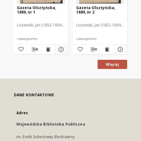
Gazeta Olsztyńska,
Gazeta Olsztyńska,
Ga
1889, nr 1
1889, nr 2
188
Liszewski, Jan (1852-1894). Red.
Liszewski, Jan (1852-1894). Red.
Lis
czasopismo
czasopismo
cz
Więcej
DANE KONTAKTOWE
Adres
Wojewódzka Biblioteka Publiczna
im. Emilii Sukertowej-Biedrawiny