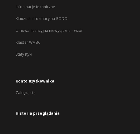
Informacje techniczne
Klauzula informacyjna RODO
Umowa licencyjna niewyłączna - wzór
Klaster WMBC
Statystyki
Konto użytkownika
Zaloguj się
Historia przeglądania