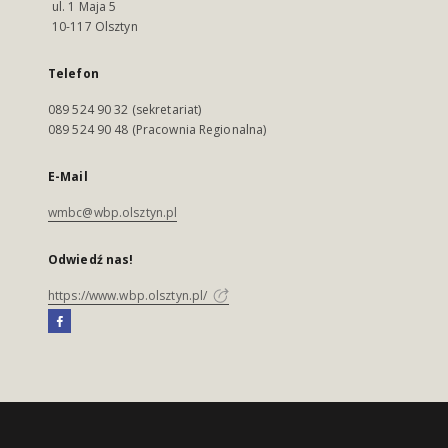
ul. 1 Maja 5
10-117 Olsztyn
Telefon
089 524 90 32 (sekretariat)
089 524 90 48 (Pracownia Regionalna)
E-Mail
wmbc@wbp.olsztyn.pl
Odwiedź nas!
https://www.wbp.olsztyn.pl/