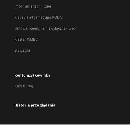
Informacje techniczne
Klauzula informacyjna RODO
Umowa licencyjna niewyłączna - wzór
Klaster WMBC
Statystyki
Konto użytkownika
Zaloguj się
Historia przeglądania