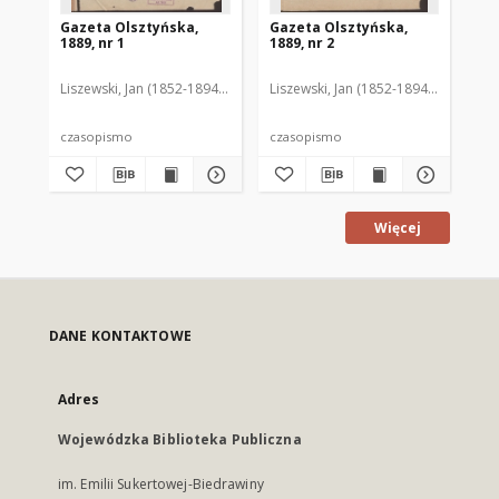
Gazeta Olsztyńska,
Gazeta Olsztyńska,
Ga
1889, nr 1
1889, nr 2
188
Liszewski, Jan (1852-1894). Red.
Liszewski, Jan (1852-1894). Red.
Lis
czasopismo
czasopismo
cz
Więcej
DANE KONTAKTOWE
Adres
Wojewódzka Biblioteka Publiczna
im. Emilii Sukertowej-Biedrawiny