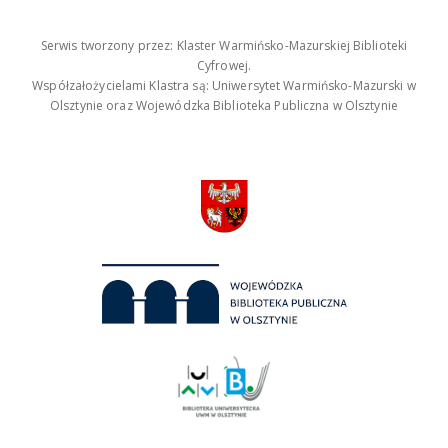
Serwis tworzony przez: Klaster Warmińsko-Mazurskiej Biblioteki
Cyfrowej.
Współzałożycielami Klastra są: Uniwersytet Warmińsko-Mazurski w
Olsztynie oraz Wojewódzka Biblioteka Publiczna w Olsztynie