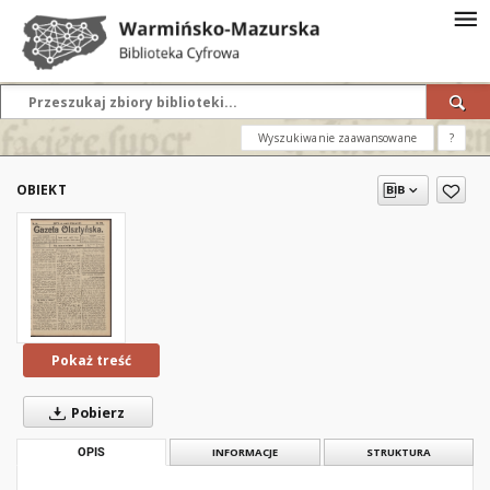
Wyszukiwanie zaawansowane
?
OBIEKT
Pokaż treść
Pobierz
OPIS
INFORMACJE
STRUKTURA