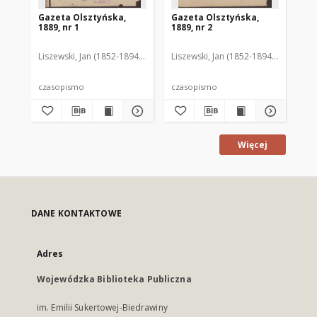
Gazeta Olsztyńska,
Gazeta Olsztyńska,
Ga
1889, nr 1
1889, nr 2
188
Liszewski, Jan (1852-1894). Red.
Liszewski, Jan (1852-1894). Red.
Lis
czasopismo
czasopismo
cz
Więcej
DANE KONTAKTOWE
Adres
Wojewódzka Biblioteka Publiczna
im. Emilii Sukertowej-Biedrawiny