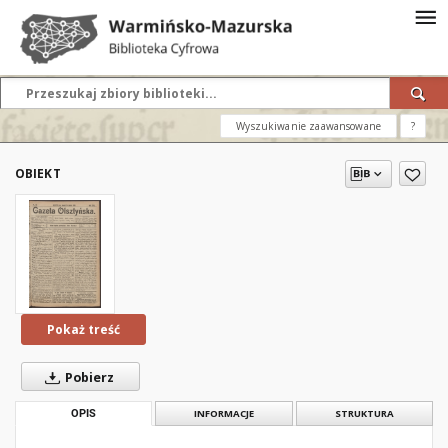
Wyszukiwanie zaawansowane
?
OBIEKT
Pokaż treść
Pobierz
OPIS
INFORMACJE
STRUKTURA