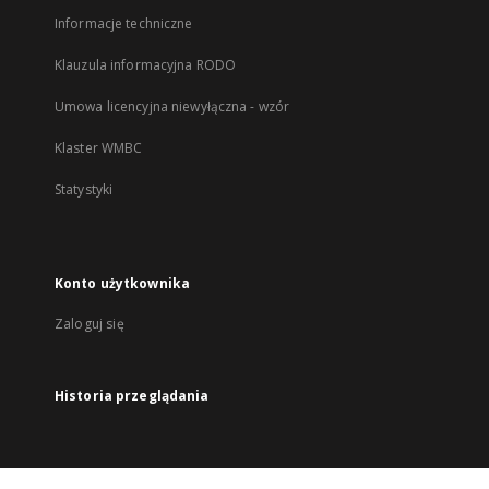
Informacje techniczne
Klauzula informacyjna RODO
Umowa licencyjna niewyłączna - wzór
Klaster WMBC
Statystyki
Konto użytkownika
Zaloguj się
Historia przeglądania