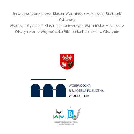
Serwis tworzony przez: Klaster Warmińsko-Mazurskiej Biblioteki
Cyfrowej.
Współzałożycielami Klastra są: Uniwersytet Warmińsko-Mazurski w
Olsztynie oraz Wojewódzka Biblioteka Publiczna w Olsztynie