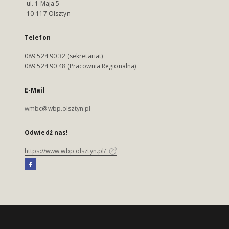
ul. 1 Maja 5
10-117 Olsztyn
Telefon
089 524 90 32 (sekretariat)
089 524 90 48 (Pracownia Regionalna)
E-Mail
wmbc@wbp.olsztyn.pl
Odwiedź nas!
https://www.wbp.olsztyn.pl/