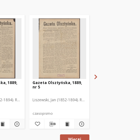
ka, 1889,
Gazeta Olsztyńska, 1889,
Gazeta Olsztyńska, 1
nr 5
nr 6
52-1894). Red.
Liszewski, Jan (1852-1894). Red.
Liszewski, Jan (1852-189
czasopismo
czasopismo
Więcej