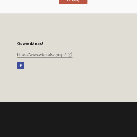
Odwiedź nas!
https://www.wbp.olsztyn.pl/