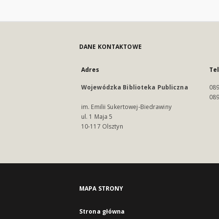
DANE KONTAKTOWE
Adres
Te
Wojewódzka Biblioteka Publiczna
089
089
im. Emilii Sukertowej-Biedrawiny
ul. 1 Maja 5
10-117 Olsztyn
MAPA STRONY
Strona główna