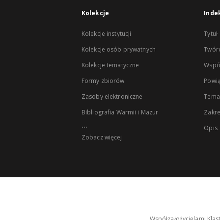
Kolekcje
Inde
Kolekcje instytucji
Tytuł
Kolekcje osób prywatnych
Twór
Kolekcje tematyczne
Wspó
Formy zbiorów
Powią
Zasoby elektroniczne
Tema
Bibliografia Warmii i Mazur
Zakr
...
Opis
Zobacz więcej
Współzałożycielami Klas