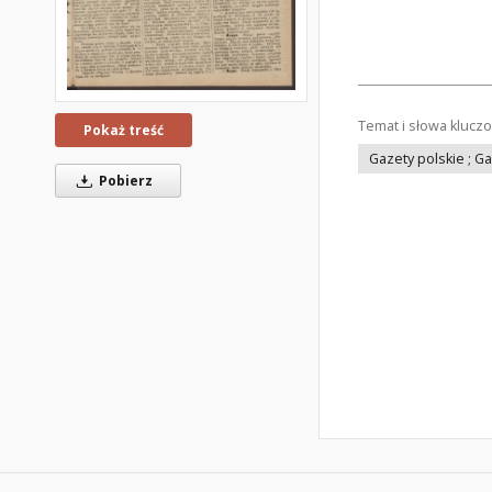
Temat i słowa klucz
Pokaż treść
Gazety polskie ; G
Pobierz