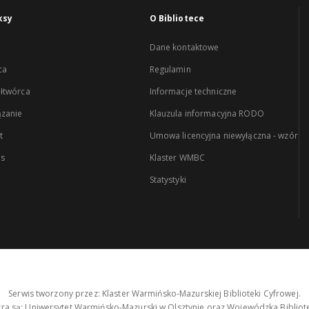
ksy
O Bibliotece
Dane kontaktowe
ca
Regulamin
łtwórca
Informacje techniczne
zanie
Klauzula informacyjna RODO
t
Umowa licencyjna niewyłączna - wzór
es
Klaster WMBC
Statystyki
Serwis tworzony przez: Klaster Warmińsko-Mazurskiej Biblioteki Cyfrowej.
tra są: Uniwersytet Warmińsko-Mazurski w Olsztynie oraz Wojewódzka Bibliote