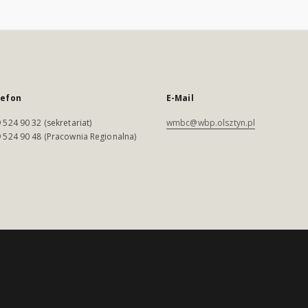
lefon
E-Mail
 524 90 32 (sekretariat)
wmbc@wbp.olsztyn.pl
 524 90 48 (Pracownia Regionalna)