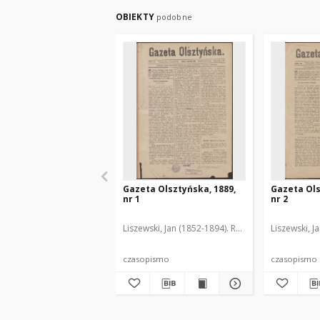
OBIEKTY
podobne
Gazeta Olsztyńska, 1889,
Gazeta Ols
nr 1
nr 2
Liszewski, Jan (1852-1894). Red.
Liszewski, J
czasopismo
czasopismo