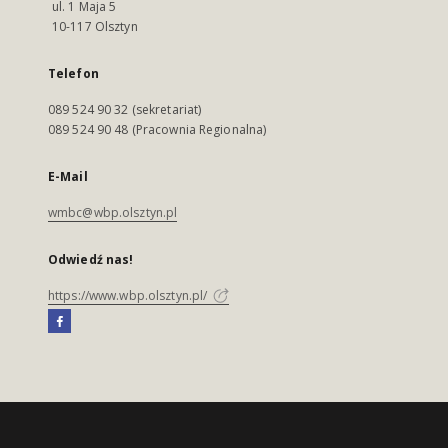
ul. 1 Maja 5
10-117 Olsztyn
Telefon
089 524 90 32 (sekretariat)
089 524 90 48 (Pracownia Regionalna)
E-Mail
wmbc@wbp.olsztyn.pl
Odwiedź nas!
https://www.wbp.olsztyn.pl/