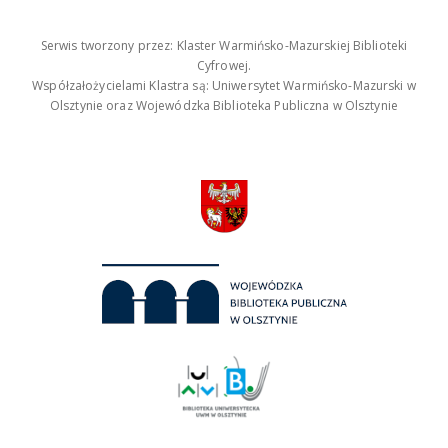
Serwis tworzony przez: Klaster Warmińsko-Mazurskiej Biblioteki
Cyfrowej.
Współzałożycielami Klastra są: Uniwersytet Warmińsko-Mazurski w
Olsztynie oraz Wojewódzka Biblioteka Publiczna w Olsztynie