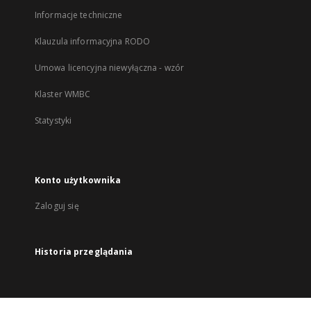
Informacje techniczne
Klauzula informacyjna RODO
Umowa licencyjna niewyłączna - wzór
Klaster WMBC
Statystyki
Konto użytkownika
Zaloguj się
Historia przeglądania