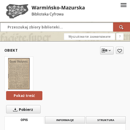
Wyszukiwanie zaawansowane
?
OBIEKT
Pokaż treść
Pobierz
OPIS
INFORMACJE
STRUKTURA