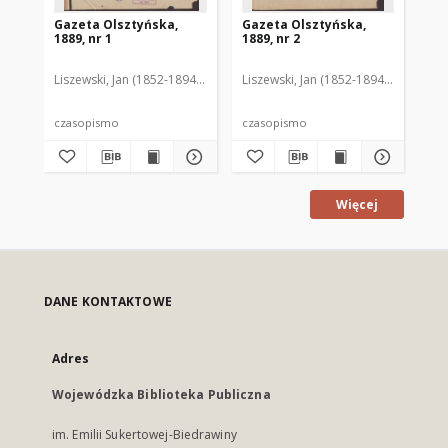
Gazeta Olsztyńska,
Gazeta Olsztyńska,
Ga
1889, nr 1
1889, nr 2
188
Liszewski, Jan (1852-1894). Red.
Liszewski, Jan (1852-1894). Red.
Lis
czasopismo
czasopismo
cz
Więcej
DANE KONTAKTOWE
Adres
Wojewódzka Biblioteka Publiczna
im. Emilii Sukertowej-Biedrawiny