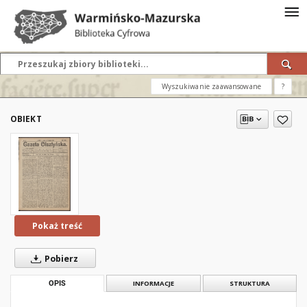
Wyszukiwanie zaawansowane
?
OBIEKT
Pokaż treść
Pobierz
OPIS
INFORMACJE
STRUKTURA