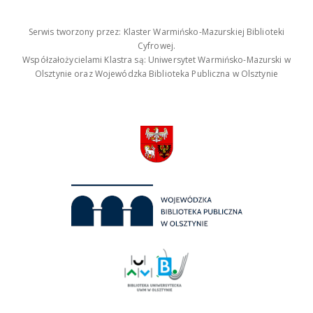
Serwis tworzony przez: Klaster Warmińsko-Mazurskiej Biblioteki
Cyfrowej.
Współzałożycielami Klastra są: Uniwersytet Warmińsko-Mazurski w
Olsztynie oraz Wojewódzka Biblioteka Publiczna w Olsztynie