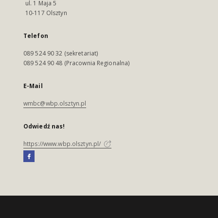
ul. 1 Maja 5
10-117 Olsztyn
Telefon
089 524 90 32 (sekretariat)
089 524 90 48 (Pracownia Regionalna)
E-Mail
wmbc@wbp.olsztyn.pl
Odwiedź nas!
https://www.wbp.olsztyn.pl/