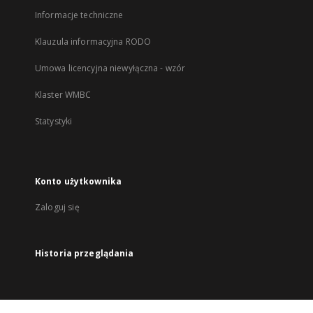
Informacje techniczne
Klauzula informacyjna RODO
Umowa licencyjna niewyłączna - wzór
Klaster WMBC
Statystyki
Konto użytkownika
Zaloguj się
Historia przeglądania