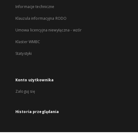
Informacje techniczne
Klauzula informacyjna RODO
Umowa licencyjna niewyłączna - wzór
Klaster WMBC
Statystyki
Konto użytkownika
Zaloguj się
Historia przeglądania