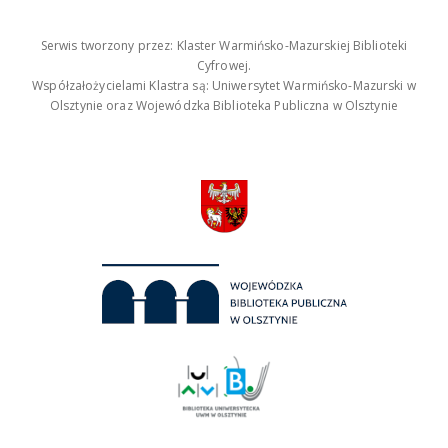
Serwis tworzony przez: Klaster Warmińsko-Mazurskiej Biblioteki
Cyfrowej.
Współzałożycielami Klastra są: Uniwersytet Warmińsko-Mazurski w
Olsztynie oraz Wojewódzka Biblioteka Publiczna w Olsztynie