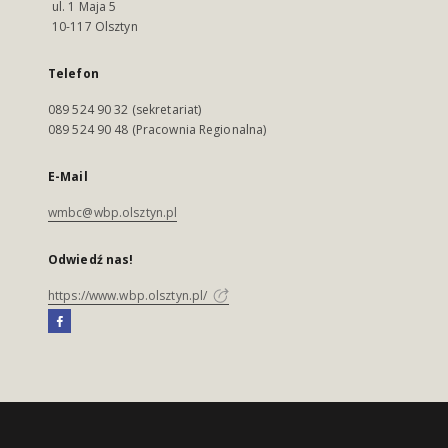
ul. 1 Maja 5
10-117 Olsztyn
Telefon
089 524 90 32 (sekretariat)
089 524 90 48 (Pracownia Regionalna)
E-Mail
wmbc@wbp.olsztyn.pl
Odwiedź nas!
https://www.wbp.olsztyn.pl/