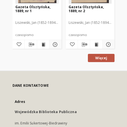
Gazeta Olsztyńska,
Gazeta Olsztyńska,
Ga
1889, nr 1
1889, nr 2
188
Liszewski, Jan (1852-1894). Red.
Liszewski, Jan (1852-1894). Red.
Lis
czasopismo
czasopismo
cz
Więcej
DANE KONTAKTOWE
Adres
Wojewódzka Biblioteka Publiczna
im. Emilii Sukertowej-Biedrawiny