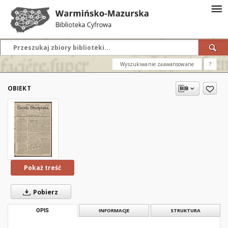
Wyszukiwanie zaawansowane
?
OBIEKT
Pokaż treść
Pobierz
OPIS
INFORMACJE
STRUKTURA