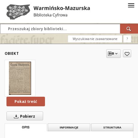
Wyszukiwanie zaawansowane
?
OBIEKT
Pokaż treść
Pobierz
OPIS
INFORMACJE
STRUKTURA