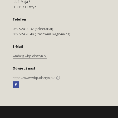
ul. 1 Maja 5
10-117 Olsztyn
Telefon
089 524 90 32 (sekretariat)
089 524 90 48 (Pracownia Regionalna)
E-Mail
wmbc@wbp.olsztyn.pl
Odwiedź nas!
https://www.wbp.olsztyn.pl/