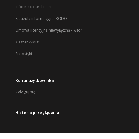
Informacje techniczne
Klauzula informacyjna RODO
Umowa licencyjna niewyłączna - wzór
Klaster WMBC
Statystyki
Konto użytkownika
Zaloguj się
Historia przeglądania