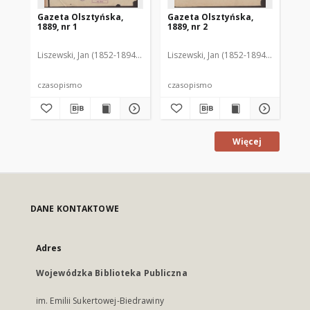
Gazeta Olsztyńska,
Gazeta Olsztyńska,
Ga
1889, nr 1
1889, nr 2
188
Liszewski, Jan (1852-1894). Red.
Liszewski, Jan (1852-1894). Red.
Lis
czasopismo
czasopismo
cz
Więcej
DANE KONTAKTOWE
Adres
Wojewódzka Biblioteka Publiczna
im. Emilii Sukertowej-Biedrawiny