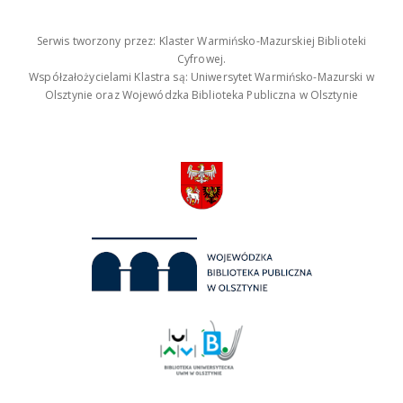
Serwis tworzony przez: Klaster Warmińsko-Mazurskiej Biblioteki
Cyfrowej.
Współzałożycielami Klastra są: Uniwersytet Warmińsko-Mazurski w
Olsztynie oraz Wojewódzka Biblioteka Publiczna w Olsztynie