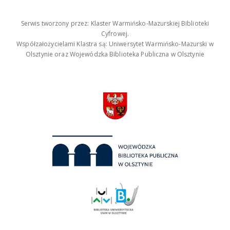
Serwis tworzony przez: Klaster Warmińsko-Mazurskiej Biblioteki
Cyfrowej.
Współzałożycielami Klastra są: Uniwersytet Warmińsko-Mazurski w
Olsztynie oraz Wojewódzka Biblioteka Publiczna w Olsztynie