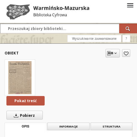
Wyszukiwanie zaawansowane
?
OBIEKT
Pokaż treść
Pobierz
OPIS
INFORMACJE
STRUKTURA