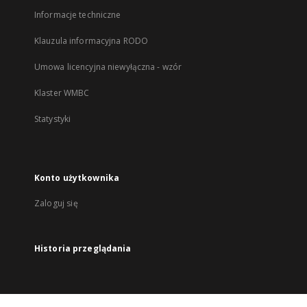
Informacje techniczne
Klauzula informacyjna RODO
Umowa licencyjna niewyłączna - wzór
Klaster WMBC
Statystyki
Konto użytkownika
Zaloguj się
Historia przeglądania