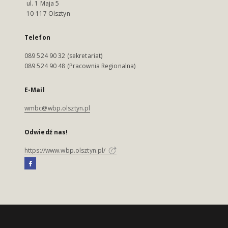
ul. 1 Maja 5
10-117 Olsztyn
Telefon
089 524 90 32 (sekretariat)
089 524 90 48 (Pracownia Regionalna)
E-Mail
wmbc@wbp.olsztyn.pl
Odwiedź nas!
https://www.wbp.olsztyn.pl/