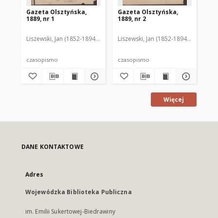
Gazeta Olsztyńska,
Gazeta Olsztyńska,
Ga
1889, nr 1
1889, nr 2
188
Liszewski, Jan (1852-1894). Red.
Liszewski, Jan (1852-1894). Red.
Lis
czasopismo
czasopismo
cz
Więcej
DANE KONTAKTOWE
Adres
Wojewódzka Biblioteka Publiczna
im. Emilii Sukertowej-Biedrawiny