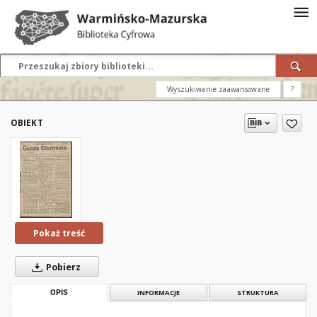
Wyszukiwanie zaawansowane
?
OBIEKT
Pokaż treść
Pobierz
OPIS
INFORMACJE
STRUKTURA