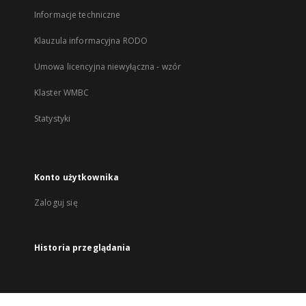
Informacje techniczne
Klauzula informacyjna RODO
Umowa licencyjna niewyłączna - wzór
Klaster WMBC
Statystyki
Konto użytkownika
Zaloguj się
Historia przeglądania