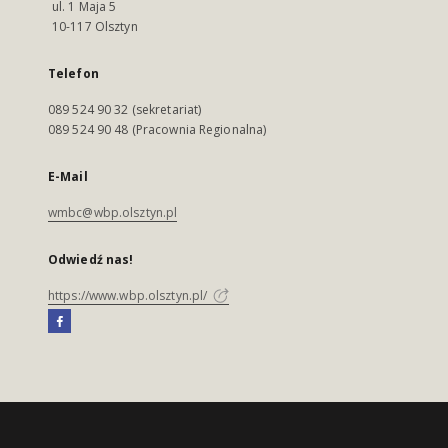
ul. 1 Maja 5
10-117 Olsztyn
Telefon
089 524 90 32 (sekretariat)
089 524 90 48 (Pracownia Regionalna)
E-Mail
wmbc@wbp.olsztyn.pl
Odwiedź nas!
https://www.wbp.olsztyn.pl/