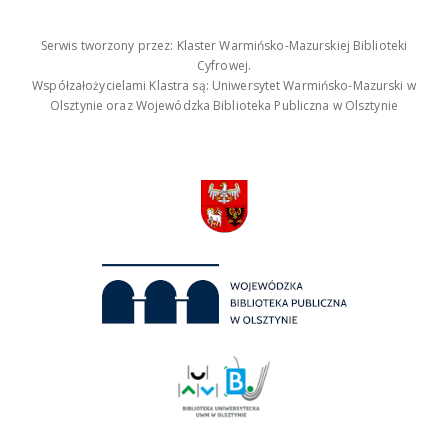
Serwis tworzony przez: Klaster Warmińsko-Mazurskiej Biblioteki
Cyfrowej.
Współzałożycielami Klastra są: Uniwersytet Warmińsko-Mazurski w
Olsztynie oraz Wojewódzka Biblioteka Publiczna w Olsztynie