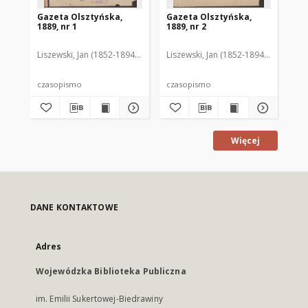
Gazeta Olsztyńska,
Gazeta Olsztyńska,
Ga
1889, nr 1
1889, nr 2
188
Liszewski, Jan (1852-1894). Red.
Liszewski, Jan (1852-1894). Red.
Lis
czasopismo
czasopismo
cz
Więcej
DANE KONTAKTOWE
Adres
Wojewódzka Biblioteka Publiczna
im. Emilii Sukertowej-Biedrawiny