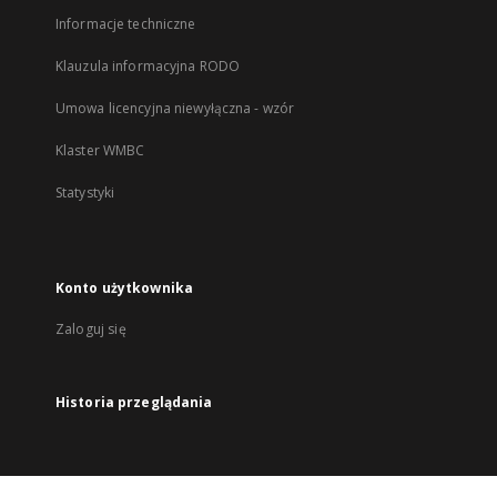
Informacje techniczne
Klauzula informacyjna RODO
Umowa licencyjna niewyłączna - wzór
Klaster WMBC
Statystyki
Konto użytkownika
Zaloguj się
Historia przeglądania