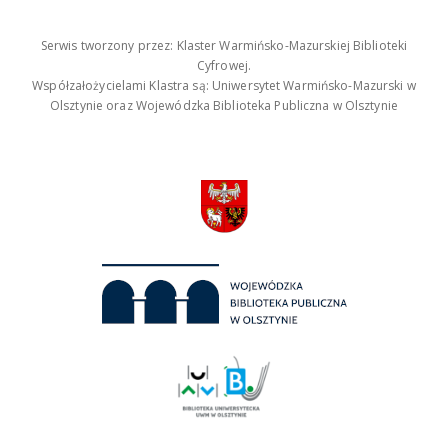
Serwis tworzony przez: Klaster Warmińsko-Mazurskiej Biblioteki
Cyfrowej.
Współzałożycielami Klastra są: Uniwersytet Warmińsko-Mazurski w
Olsztynie oraz Wojewódzka Biblioteka Publiczna w Olsztynie