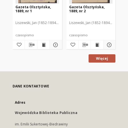
Gazeta Olsztyńska,
Gazeta Olsztyńska,
Ga
1889, nr 1
1889, nr 2
188
Liszewski, Jan (1852-1894). Red.
Liszewski, Jan (1852-1894). Red.
Lis
czasopismo
czasopismo
cz
Więcej
DANE KONTAKTOWE
Adres
Wojewódzka Biblioteka Publiczna
im. Emilii Sukertowej-Biedrawiny