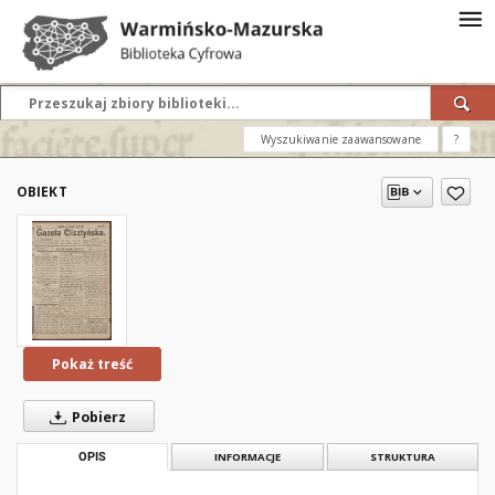
Wyszukiwanie zaawansowane
?
OBIEKT
Pokaż treść
Pobierz
OPIS
INFORMACJE
STRUKTURA