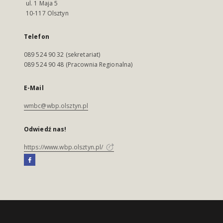
ul. 1 Maja 5
10-117 Olsztyn
Telefon
089 524 90 32 (sekretariat)
089 524 90 48 (Pracownia Regionalna)
E-Mail
wmbc@wbp.olsztyn.pl
Odwiedź nas!
https://www.wbp.olsztyn.pl/