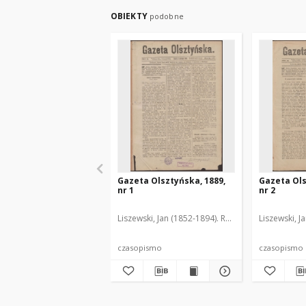
OBIEKTY
podobne
Gazeta Olsztyńska, 1889,
Gazeta Ols
nr 1
nr 2
Liszewski, Jan (1852-1894). Red.
Liszewski, J
czasopismo
czasopismo