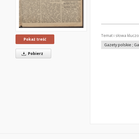
Temat i słowa klucz
Pokaż treść
Gazety polskie ; G
Pobierz