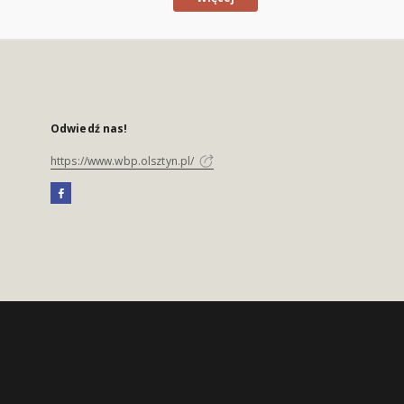
Odwiedź nas!
https://www.wbp.olsztyn.pl/