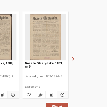
ka, 1889,
Gazeta Olsztyńska, 1889,
Gazeta Olsztyńska, 1
nr 5
nr 6
52-1894). Red.
Liszewski, Jan (1852-1894). Red.
Liszewski, Jan (1852-189
czasopismo
czasopismo
Więcej