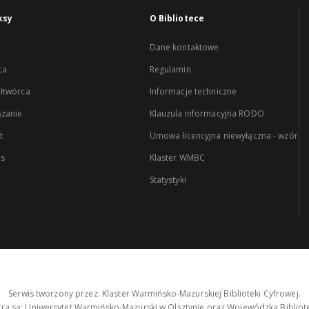
ksy
O Bibliotece
Dane kontaktowe
ca
Regulamin
łtwórca
Informacje techniczne
zanie
Klauzula informacyjna RODO
t
Umowa licencyjna niewyłączna - wzór
es
Klaster WMBC
Statystyki
Serwis tworzony przez: Klaster Warmińsko-Mazurskiej Biblioteki Cyfrowej.
tra są: Uniwersytet Warmińsko-Mazurski w Olsztynie oraz Wojewódzka Bibliote