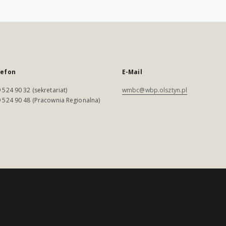
lefon
E-Mail
 524 90 32 (sekretariat)
wmbc@wbp.olsztyn.pl
 524 90 48 (Pracownia Regionalna)