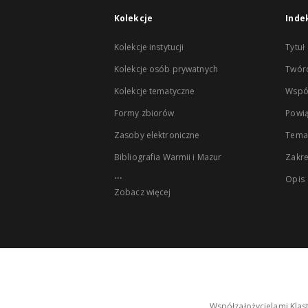
Kolekcje
Inde
Kolekcje instytucji
Tytuł
Kolekcje osób prywatnych
Twór
Kolekcje tematyczne
Wspó
Formy zbiorów
Powią
Zasoby elektroniczne
Tema
Bibliografia Warmii i Mazur
Zakr
...
Opis
Zobacz więcej
Współzałożycielami Klas