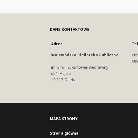
DANE KONTAKTOWE
Adres
Te
Wojewódzka Biblioteka Publiczna
089
089
im. Emilii Sukertowej-Biedrawiny
ul. 1 Maja 5
10-117 Olsztyn
MAPA STRONY
Strona główna