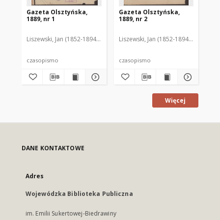
Gazeta Olsztyńska,
Gazeta Olsztyńska,
Ga
1889, nr 1
1889, nr 2
188
Liszewski, Jan (1852-1894). Red.
Liszewski, Jan (1852-1894). Red.
Lis
czasopismo
czasopismo
cz
Więcej
DANE KONTAKTOWE
Adres
Wojewódzka Biblioteka Publiczna
im. Emilii Sukertowej-Biedrawiny