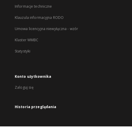
Informacje techniczne
Klauzula informacyjna RODO
Umowa licencyjna niewyłączna - wzór
Klaster WMBC
Statystyki
Konto użytkownika
Zaloguj się
Historia przeglądania