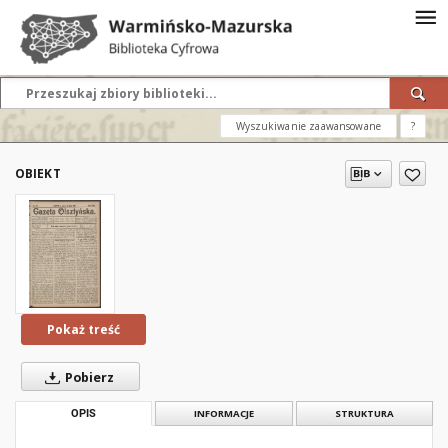
Wyszukiwanie zaawansowane
?
OBIEKT
Pokaż treść
Pobierz
OPIS
INFORMACJE
STRUKTURA