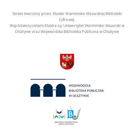
Serwis tworzony przez: Klaster Warmińsko-Mazurskiej Biblioteki
Cyfrowej.
Współzałożycielami Klastra są: Uniwersytet Warmińsko-Mazurski w
Olsztynie oraz Wojewódzka Biblioteka Publiczna w Olsztynie