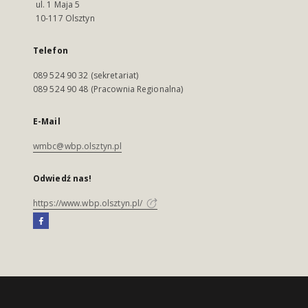
ul. 1 Maja 5
10-117 Olsztyn
Telefon
089 524 90 32 (sekretariat)
089 524 90 48 (Pracownia Regionalna)
E-Mail
wmbc@wbp.olsztyn.pl
Odwiedź nas!
https://www.wbp.olsztyn.pl/