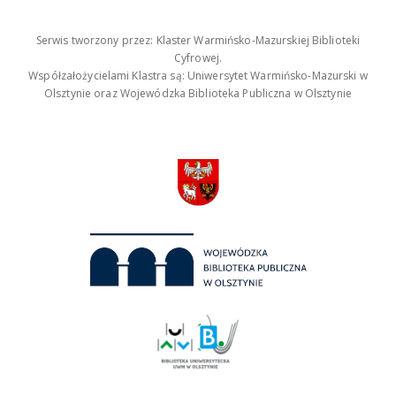
Serwis tworzony przez: Klaster Warmińsko-Mazurskiej Biblioteki
Cyfrowej.
Współzałożycielami Klastra są: Uniwersytet Warmińsko-Mazurski w
Olsztynie oraz Wojewódzka Biblioteka Publiczna w Olsztynie