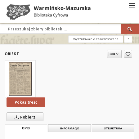
Wyszukiwanie zaawansowane
?
OBIEKT
Pokaż treść
Pobierz
OPIS
INFORMACJE
STRUKTURA