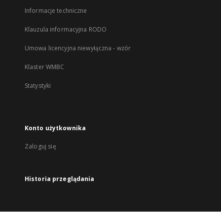
Informacje techniczne
Klauzula informacyjna RODO
Umowa licencyjna niewyłączna - wzór
Klaster WMBC
Statystyki
Konto użytkownika
Zaloguj się
Historia przeglądania