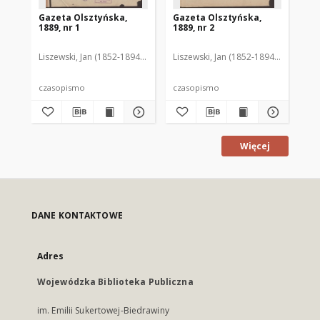
Gazeta Olsztyńska,
Gazeta Olsztyńska,
Ga
1889, nr 1
1889, nr 2
188
Liszewski, Jan (1852-1894). Red.
Liszewski, Jan (1852-1894). Red.
Lis
czasopismo
czasopismo
cz
Więcej
DANE KONTAKTOWE
Adres
Wojewódzka Biblioteka Publiczna
im. Emilii Sukertowej-Biedrawiny