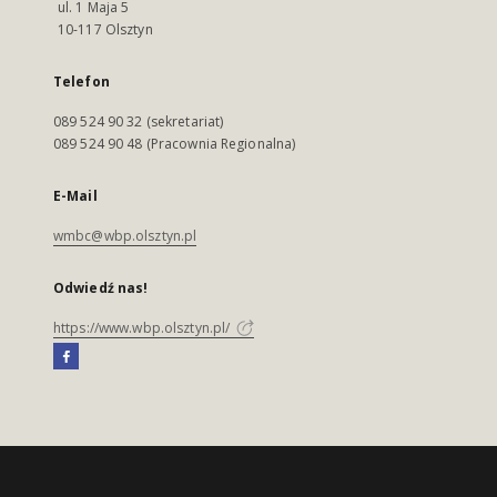
ul. 1 Maja 5
10-117 Olsztyn
Telefon
089 524 90 32 (sekretariat)
089 524 90 48 (Pracownia Regionalna)
E-Mail
wmbc@wbp.olsztyn.pl
Odwiedź nas!
https://www.wbp.olsztyn.pl/