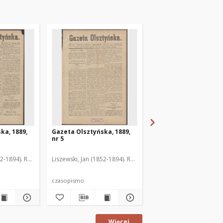
ka, 1889,
Gazeta Olsztyńska, 1889,
Gazeta Olsztyńska, 1
nr 5
nr 6
52-1894). Red.
Liszewski, Jan (1852-1894). Red.
Liszewski, Jan (1852-189
czasopismo
czasopismo
Więcej