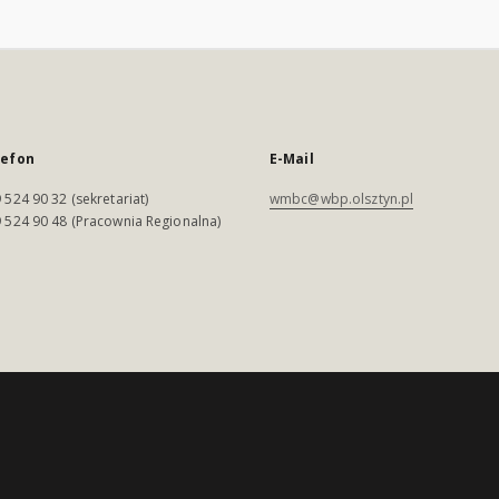
lefon
E-Mail
 524 90 32 (sekretariat)
wmbc@wbp.olsztyn.pl
 524 90 48 (Pracownia Regionalna)