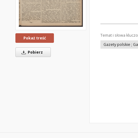
Temat i słowa klucz
Pokaż treść
Gazety polskie ; G
Pobierz