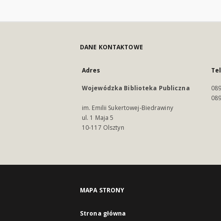
DANE KONTAKTOWE
Adres
Te
Wojewódzka Biblioteka Publiczna
089
089
im. Emilii Sukertowej-Biedrawiny
ul. 1 Maja 5
10-117 Olsztyn
MAPA STRONY
Strona główna