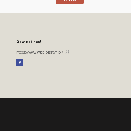
Odwiedź nas!
https://www.wbp.olsztyn.pl/