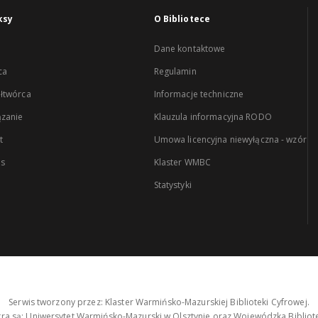
ksy
O Bibliotece
Dane kontaktowe
ca
Regulamin
łtwórca
Informacje techniczne
zanie
Klauzula informacyjna RODO
t
Umowa licencyjna niewyłączna - wzór
es
Klaster WMBC
Statystyki
Serwis tworzony przez: Klaster Warmińsko-Mazurskiej Biblioteki Cyfrowej.
tra są: Uniwersytet Warmińsko-Mazurski w Olsztynie oraz Wojewódzka Bibliote