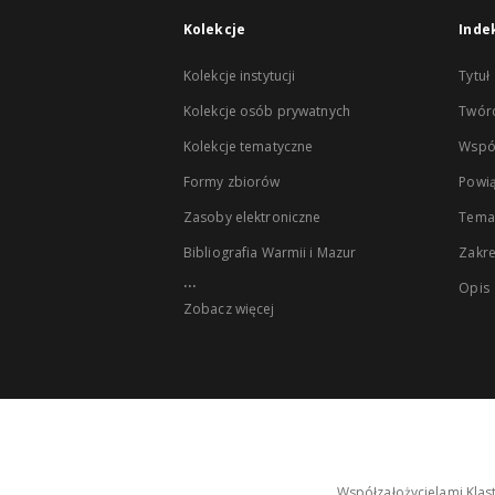
Kolekcje
Inde
Kolekcje instytucji
Tytuł
Kolekcje osób prywatnych
Twór
Kolekcje tematyczne
Wspó
Formy zbiorów
Powią
Zasoby elektroniczne
Tema
Bibliografia Warmii i Mazur
Zakr
...
Opis
Zobacz więcej
Współzałożycielami Klas