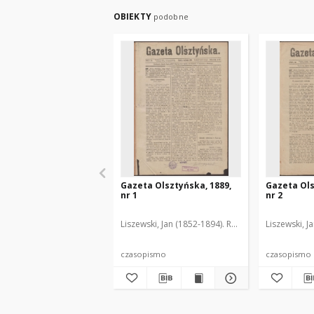
OBIEKTY
podobne
Gazeta Olsztyńska, 1889,
Gazeta Ols
nr 1
nr 2
Liszewski, Jan (1852-1894). Red.
Liszewski, J
czasopismo
czasopismo