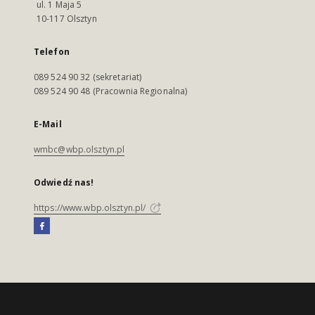
ul. 1 Maja 5
10-117 Olsztyn
Telefon
089 524 90 32 (sekretariat)
089 524 90 48 (Pracownia Regionalna)
E-Mail
wmbc@wbp.olsztyn.pl
Odwiedź nas!
https://www.wbp.olsztyn.pl/