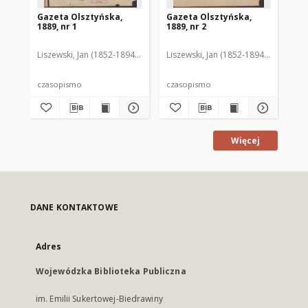
Gazeta Olsztyńska,
Gazeta Olsztyńska,
Ga
1889, nr 1
1889, nr 2
188
Liszewski, Jan (1852-1894). Red.
Liszewski, Jan (1852-1894). Red.
Lis
czasopismo
czasopismo
cz
Więcej
DANE KONTAKTOWE
Adres
Wojewódzka Biblioteka Publiczna
im. Emilii Sukertowej-Biedrawiny