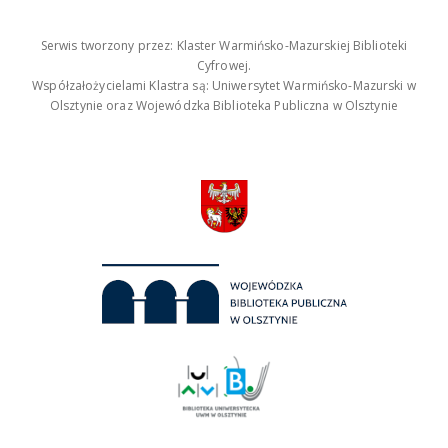
Serwis tworzony przez: Klaster Warmińsko-Mazurskiej Biblioteki
Cyfrowej.
Współzałożycielami Klastra są: Uniwersytet Warmińsko-Mazurski w
Olsztynie oraz Wojewódzka Biblioteka Publiczna w Olsztynie