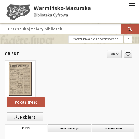
Wyszukiwanie zaawansowane
?
OBIEKT
Pokaż treść
Pobierz
OPIS
INFORMACJE
STRUKTURA