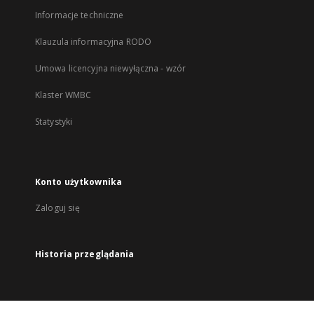
Informacje techniczne
Klauzula informacyjna RODO
Umowa licencyjna niewyłączna - wzór
Klaster WMBC
Statystyki
Konto użytkownika
Zaloguj się
Historia przeglądania