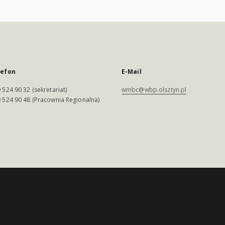
lefon
E-Mail
 524 90 32 (sekretariat)
wmbc@wbp.olsztyn.pl
 524 90 48 (Pracownia Regionalna)