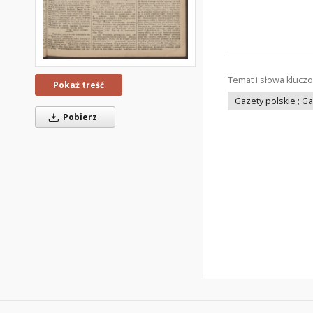
Temat i słowa klucz
Pokaż treść
Gazety polskie ; G
Pobierz