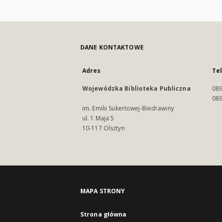
DANE KONTAKTOWE
Adres
Te
Wojewódzka Biblioteka Publiczna
089
089
im. Emilii Sukertowej-Biedrawiny
ul. 1 Maja 5
10-117 Olsztyn
MAPA STRONY
Strona główna