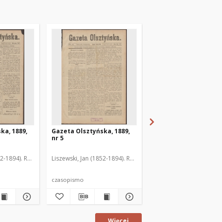
ka, 1889,
Gazeta Olsztyńska, 1889,
Gazeta Olsztyńska, 1
nr 5
nr 6
52-1894). Red.
Liszewski, Jan (1852-1894). Red.
Liszewski, Jan (1852-189
czasopismo
czasopismo
Więcej