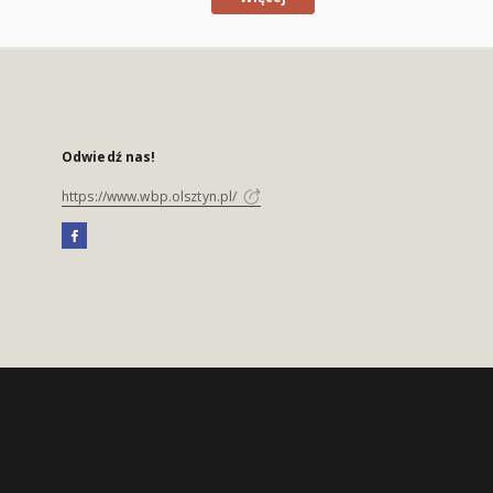
Odwiedź nas!
https://www.wbp.olsztyn.pl/