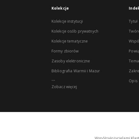
Kolekcje
Inde
Kolekcje instytucji
Tytuł
Kolekcje osób prywatnych
Twór
Kolekcje tematyczne
Wspó
Formy zbiorów
Powią
Zasoby elektroniczne
Tema
Bibliografia Warmii i Mazur
Zakr
...
Opis
Zobacz więcej
Współzałożycielami Klas