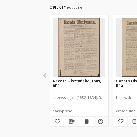
OBIEKTY
podobne
Gazeta Olsztyńska, 1889,
Gazeta Ols
nr 1
nr 2
Liszewski, Jan (1852-1894). Red.
Liszewski, J
czasopismo
czasopismo