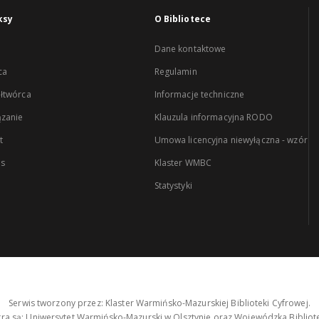
ksy
O Bibliotece
Dane kontaktowe
ca
Regulamin
łtwórca
Informacje techniczne
zanie
Klauzula informacyjna RODO
t
Umowa licencyjna niewyłączna - wzór
es
Klaster WMBC
Statystyki
Serwis tworzony przez: Klaster Warmińsko-Mazurskiej Biblioteki Cyfrowej.
tra są: Uniwersytet Warmińsko-Mazurski w Olsztynie oraz Wojewódzka Bibliote