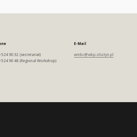
one
E-Mail
 524 90 32 (secretariat)
wmbc@wbp.olsztyn.pl
 524 90 48 (Regional Workshop)