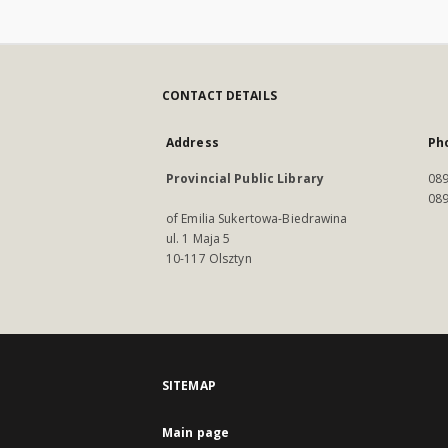
CONTACT DETAILS
Address
Ph
Provincial Public Library
089
089
of Emilia Sukertowa-Biedrawina
ul. 1 Maja 5
10-117 Olsztyn
SITEMAP
Main page