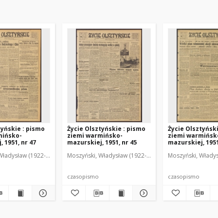
tyńskie : pismo
Życie Olsztyńskie : pismo
Życie Olsztyńsk
mińsko-
ziemi warmińsko-
ziemi warmińsk
 1951, nr 47
mazurskiej, 1951, nr 45
mazurskiej, 1951
Władysław (1922-2001). Red.
wski, Włodzimierz (1902-1971). Red.
Moszyński, Władysław (1922-2001). Red.
Mroczkowski, Włodzimierz (1902-1971). Red.
Osiecki, Andrzej. Red.
Moszyński, Władys
Mroczkowski, 
Osiec
czasopismo
czasopismo