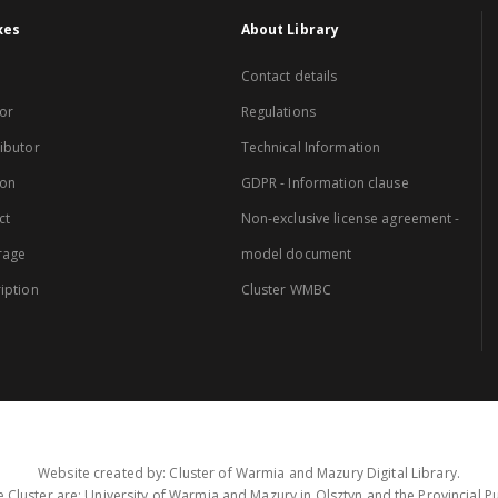
xes
About Library
Contact details
or
Regulations
ibutor
Technical Information
ion
GDPR - Information clause
ct
Non-exclusive license agreement -
rage
model document
iption
Cluster WMBC
Website created by: Cluster of Warmia and Mazury Digital Library.
 Cluster are: University of Warmia and Mazury in Olsztyn and the Provincial Pub