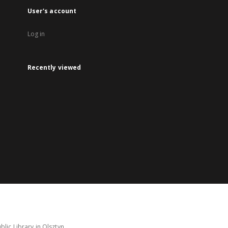
User's account
Log in
Recently viewed
lic Library in Olsztyn.