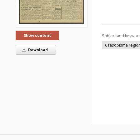
Show content
Subject and keywor
Czasopisma regiona
Download