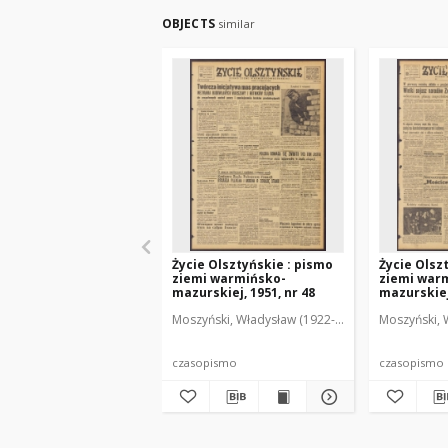
OBJECTS
similar
Życie Olsztyńskie : pismo
Życie Olsz
ziemi warmińsko-
ziemi war
mazurskiej, 1951, nr 48
mazurskiej,
Moszyński, Władysław (1922-2001). Red.
Moszyński, 
Mroczko
czasopismo
czasopismo