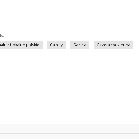
ds:
lne i lokalne polskie
Gazety
Gazeta
Gazeta codzienna