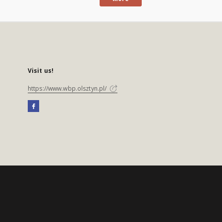
Visit us!
https://www.wbp.olsztyn.pl/