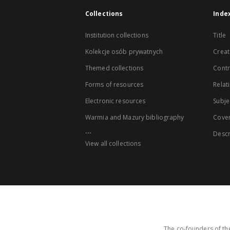
Collections
Inde
Institution collections
Title
Kolekcje osób prywatnych
Creat
Themed collections
Contr
Forms of resources
Relat
Electronic resources
Subje
Warmia and Mazury bibliography
Cove
...
Descr
View all collections
The co-founders of the