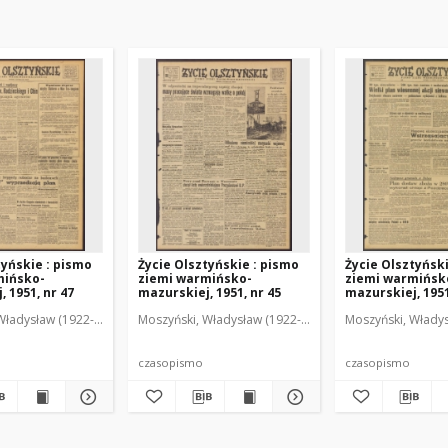
tyńskie : pismo
Życie Olsztyńskie : pismo
Życie Olsztyńsk
mińsko-
ziemi warmińsko-
ziemi warmińsk
 1951, nr 47
mazurskiej, 1951, nr 45
mazurskiej, 1951
Władysław (1922-2001). Red.
wski, Włodzimierz (1902-1971). Red.
Moszyński, Władysław (1922-2001). Red.
Mroczkowski, Włodzimierz (1902-1971). Red.
Osiecki, Andrzej. Red.
Moszyński, Władys
Mroczkowski, 
Osiec
czasopismo
czasopismo