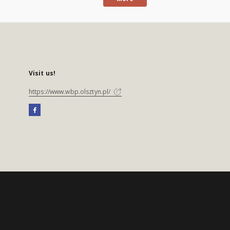
Visit us!
https://www.wbp.olsztyn.pl/