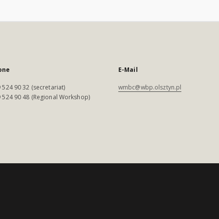
one
E-Mail
 524 90 32 (secretariat)
wmbc@wbp.olsztyn.pl
 524 90 48 (Regional Workshop)