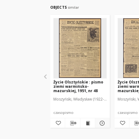
OBJECTS
similar
Życie Olsztyńskie : pismo
Życie Olsz
ziemi warmińsko-
ziemi war
mazurskiej, 1951, nr 48
mazurskiej,
Moszyński, Władysław (1922-2001). Red.
Moszyński, 
Mroczko
czasopismo
czasopismo