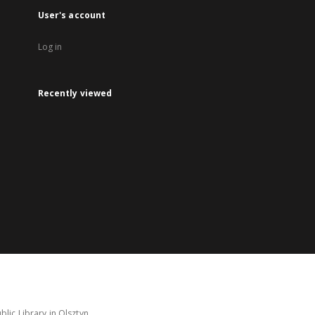
User's account
Log in
Recently viewed
lic Library in Olsztyn.