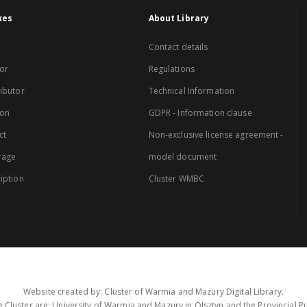
xes
About Library
Contact details
or
Regulations
ibutor
Technical Information
ion
GDPR - Information clause
ct
Non-exclusive license agreement -
rage
model document
iption
Cluster WMBC
Website created by: Cluster of Warmia and Mazury Digital Library.
 Cluster are: University of Warmia and Mazury in Olsztyn and the Provincial Pub