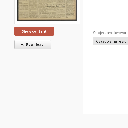
Show content
Subject and keywor
Czasopisma regiona
Download