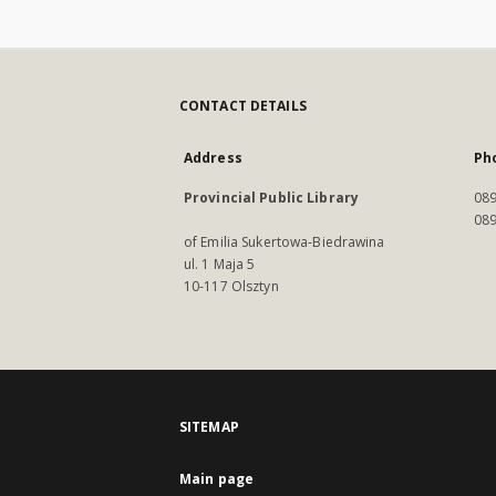
CONTACT DETAILS
Address
Ph
Provincial Public Library
089
089
of Emilia Sukertowa-Biedrawina
ul. 1 Maja 5
10-117 Olsztyn
SITEMAP
Main page