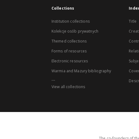
Collections
Inde
Institution collections
Title
Kolekcje osób prywatnych
Creat
Themed collections
Contr
Forms of resources
Relat
Electronic resources
Subje
Warmia and Mazury bibliography
Cove
...
Descr
View all collections
The co-founders of the