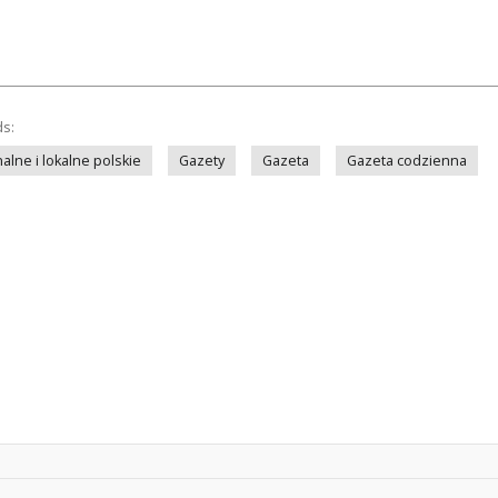
ds:
lne i lokalne polskie
Gazety
Gazeta
Gazeta codzienna