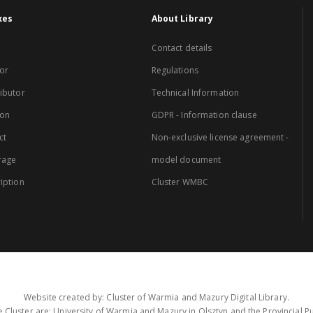
xes
About Library
Contact details
or
Regulations
ibutor
Technical Information
ion
GDPR - Information clause
ct
Non-exclusive license agreement -
rage
model document
iption
Cluster WMBC
Website created by: Cluster of Warmia and Mazury Digital Library.
 Cluster are: University of Warmia and Mazury in Olsztyn and the Provincial Pub