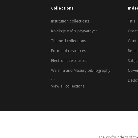
Collections
Inde
Institution collections
Title
Kolekcje osób prywatnych
Creat
Themed collections
Contr
Forms of resources
Relat
Electronic resources
Subje
Warmia and Mazury bibliography
Cove
...
Descr
View all collections
The co-founders of the