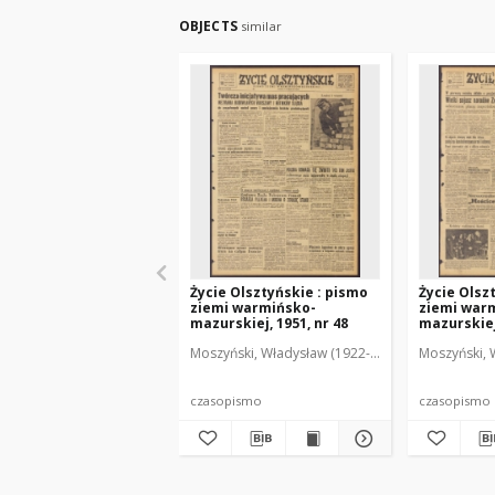
OBJECTS
similar
Życie Olsztyńskie : pismo
Życie Olsz
ziemi warmińsko-
ziemi war
mazurskiej, 1951, nr 48
mazurskiej,
Moszyński, Władysław (1922-2001). Red.
Moszyński, 
Mroczko
czasopismo
czasopismo