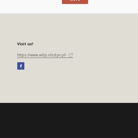
Visit us!
https://www.wbp.olsztyn.pl/