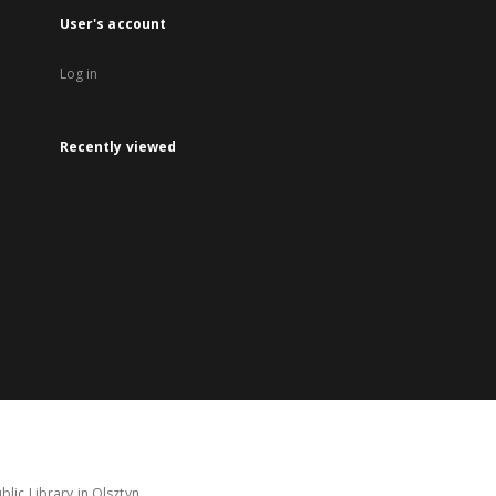
User's account
Log in
Recently viewed
lic Library in Olsztyn.