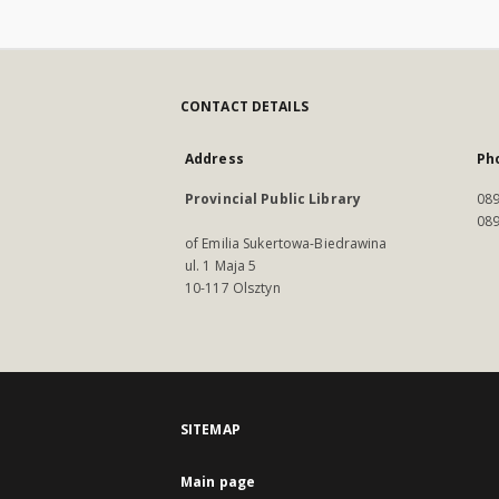
CONTACT DETAILS
Address
Ph
Provincial Public Library
089
089
of Emilia Sukertowa-Biedrawina
ul. 1 Maja 5
10-117 Olsztyn
SITEMAP
Main page