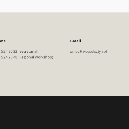
one
E-Mail
 524 90 32 (secretariat)
wmbc@wbp.olsztyn.pl
 524 90 48 (Regional Workshop)