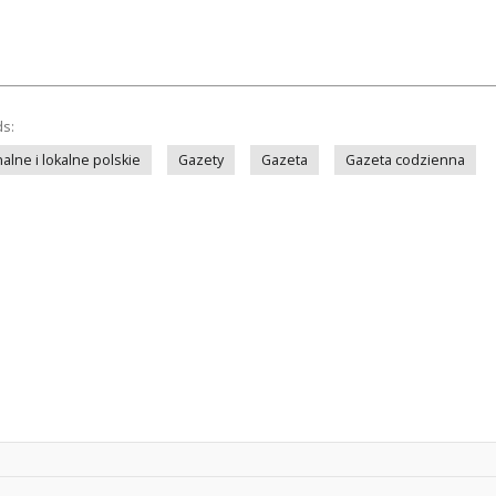
ds:
lne i lokalne polskie
Gazety
Gazeta
Gazeta codzienna