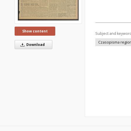
Show content
Subject and keywor
Czasopisma regiona
Download