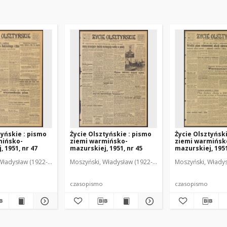
tyńskie : pismo
Życie Olsztyńskie : pismo
Życie Olsztyńsk
mińsko-
ziemi warmińsko-
ziemi warmińsk
 1951, nr 47
mazurskiej, 1951, nr 45
mazurskiej, 1951
Władysław (1922-2001). Red.
wski, Włodzimierz (1902-1971). Red.
Moszyński, Władysław (1922-2001). Red.
Mroczkowski, Włodzimierz (1902-1971). Red.
Osiecki, Andrzej. Red.
Moszyński, Władys
Mroczkowski, 
Osiec
czasopismo
czasopismo