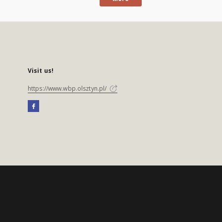
Visit us!
https://www.wbp.olsztyn.pl/