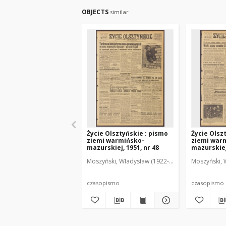
OBJECTS
similar
Życie Olsztyńskie : pismo
Życie Olsz
ziemi warmińsko-
ziemi war
mazurskiej, 1951, nr 48
mazurskiej,
Moszyński, Władysław (1922-2001). Red.
Moszyński, 
Mroczko
czasopismo
czasopismo