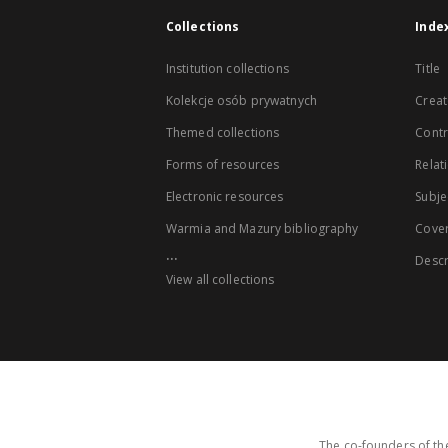
Collections
Inde
Institution collections
Title
Kolekcje osób prywatnych
Creat
Themed collections
Contr
Forms of resources
Relat
Electronic resources
Subje
Warmia and Mazury bibliography
Cove
...
Descr
View all collections
The co-founders of the