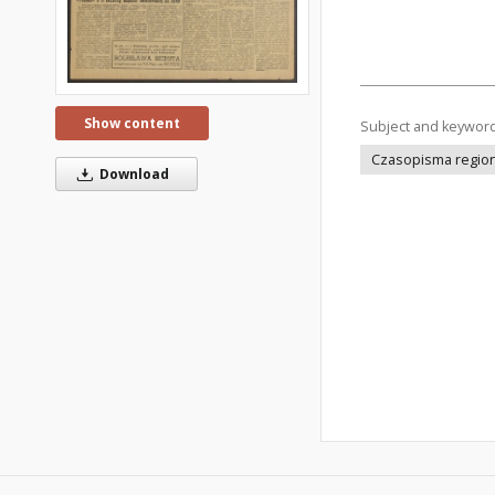
Show content
Subject and keywor
Czasopisma regiona
Download