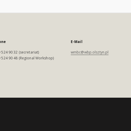
one
E-Mail
 524 90 32 (secretariat)
wmbc@wbp.olsztyn.pl
 524 90 48 (Regional Workshop)