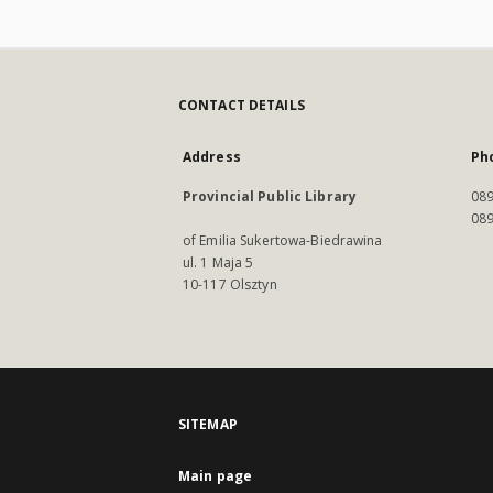
CONTACT DETAILS
Address
Ph
Provincial Public Library
089
089
of Emilia Sukertowa-Biedrawina
ul. 1 Maja 5
10-117 Olsztyn
SITEMAP
Main page