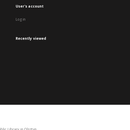
User's account
Log in
Recently viewed
lic Library in Olsztyn.