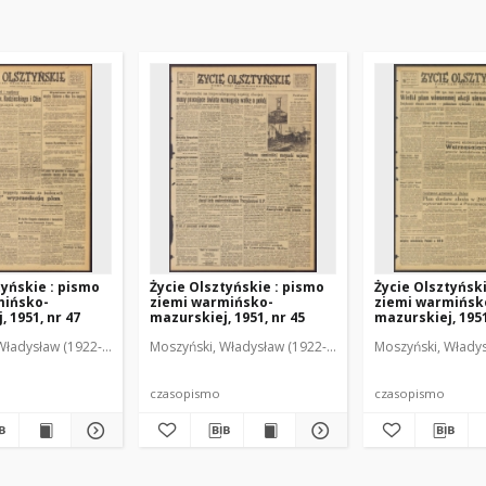
tyńskie : pismo
Życie Olsztyńskie : pismo
Życie Olsztyńsk
mińsko-
ziemi warmińsko-
ziemi warmińsk
 1951, nr 47
mazurskiej, 1951, nr 45
mazurskiej, 1951
Władysław (1922-2001). Red.
wski, Włodzimierz (1902-1971). Red.
Moszyński, Władysław (1922-2001). Red.
Mroczkowski, Włodzimierz (1902-1971). Red.
Osiecki, Andrzej. Red.
Moszyński, Władys
Mroczkowski, 
Osiec
czasopismo
czasopismo