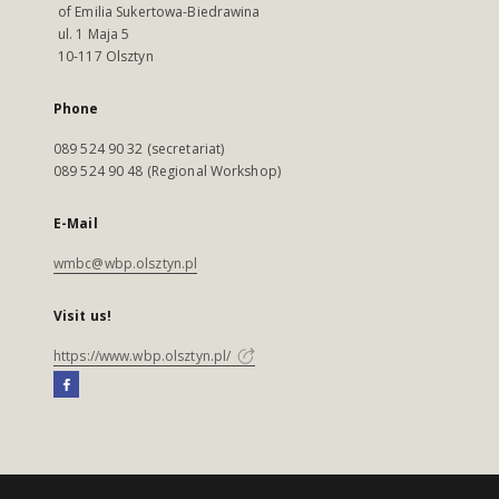
of Emilia Sukertowa-Biedrawina
ul. 1 Maja 5
10-117 Olsztyn
Phone
089 524 90 32 (secretariat)
089 524 90 48 (Regional Workshop)
E-Mail
wmbc@wbp.olsztyn.pl
Visit us!
https://www.wbp.olsztyn.pl/