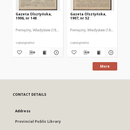
Gazeta Olsztyńska,
Gazeta Olsztyńska,
Ga
1906, nr 148
1907, nr 52
190
Pieniężny, Władysław (1880–1940). Red.
Pieniężny, Władysław (1880–1940). R
Pie
czasopismo
czasopismo
cz
More
CONTACT DETAILS
Address
Provincial Public Library