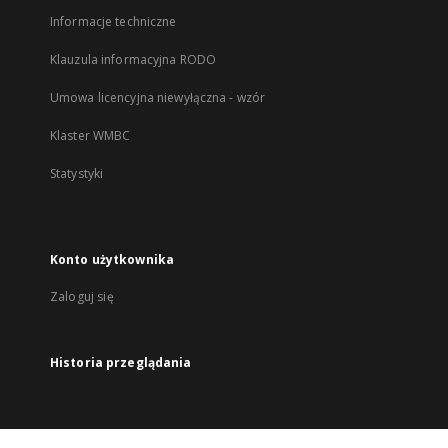
Informacje techniczne
Klauzula informacyjna RODO
Umowa licencyjna niewyłączna - wzór
Klaster WMBC
Statystyki
Konto użytkownika
Zaloguj się
Historia przeglądania