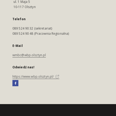
ul. 1 Maja 5
10-117 Olsztyn
Telefon
089 524 90 32 (sekretariat)
089 524 90 48 (Pracownia Regionalna)
E-Mail
wmbc@wbp.olsztyn.pl
Odwiedź nas!
https://www.wbp.olsztyn.pl/