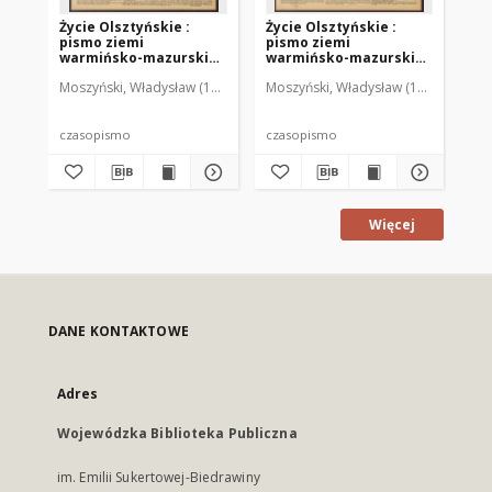
Życie Olsztyńskie :
Życie Olsztyńskie :
Życ
pismo ziemi
pismo ziemi
pi
warmińsko-mazurskiej,
warmińsko-mazurskiej,
wa
1951, nr 48
1951, nr 47
195
Moszyński, Władysław (1922-2001). Red.
Moszyński, Władysław (1922-2001). 
Mroczkowski, Włodzimierz (1
Mos
czasopismo
czasopismo
cz
Więcej
DANE KONTAKTOWE
Adres
Wojewódzka Biblioteka Publiczna
im. Emilii Sukertowej-Biedrawiny