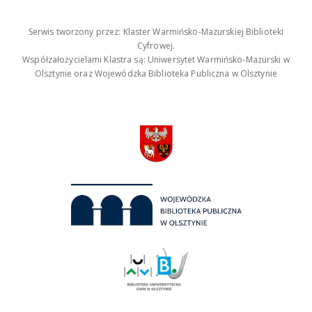
Serwis tworzony przez: Klaster Warmińsko-Mazurskiej Biblioteki
Cyfrowej.
Współzałożycielami Klastra są: Uniwersytet Warmińsko-Mazurski w
Olsztynie oraz Wojewódzka Biblioteka Publiczna w Olsztynie