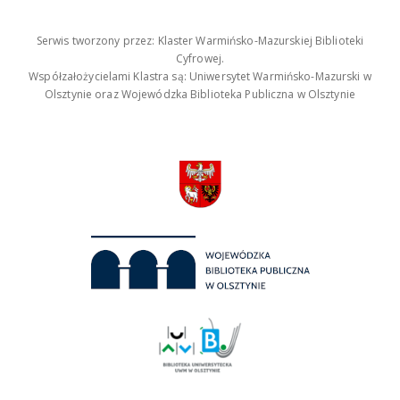
Serwis tworzony przez: Klaster Warmińsko-Mazurskiej Biblioteki
Cyfrowej.
Współzałożycielami Klastra są: Uniwersytet Warmińsko-Mazurski w
Olsztynie oraz Wojewódzka Biblioteka Publiczna w Olsztynie