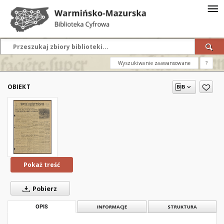
Wyszukiwanie zaawansowane
?
OBIEKT
Pokaż treść
Pobierz
OPIS
INFORMACJE
STRUKTURA