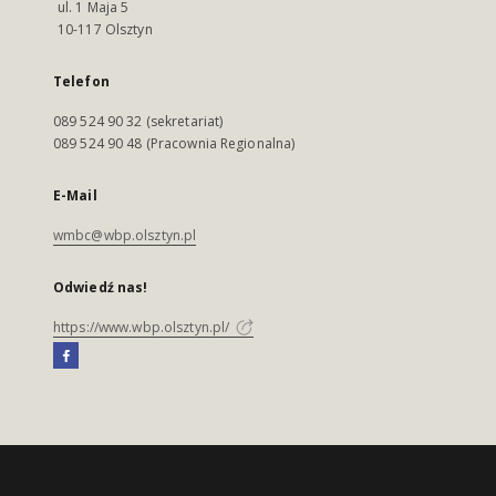
ul. 1 Maja 5
10-117 Olsztyn
Telefon
089 524 90 32 (sekretariat)
089 524 90 48 (Pracownia Regionalna)
E-Mail
wmbc@wbp.olsztyn.pl
Odwiedź nas!
https://www.wbp.olsztyn.pl/