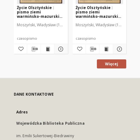
Życie Olsztyńskie :
Życie Olsztyńskie :
Życ
pismo ziemi
pismo ziemi
pi
warmińsko-mazurskiej,
warmińsko-mazurskiej,
wa
1951, nr 48
1951, nr 47
195
Moszyński, Władysław (1922-2001). Red.
Moszyński, Władysław (1922-2001). 
Mroczkowski, Włodzimierz (1
Mos
czasopismo
czasopismo
cz
Więcej
DANE KONTAKTOWE
Adres
Wojewódzka Biblioteka Publiczna
im. Emilii Sukertowej-Biedrawiny