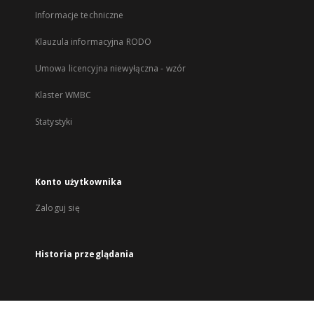
Informacje techniczne
Klauzula informacyjna RODO
Umowa licencyjna niewyłączna - wzór
Klaster WMBC
Statystyki
Konto użytkownika
Zaloguj się
Historia przeglądania