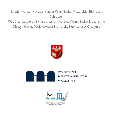
Serwis tworzony przez: Klaster Warmińsko-Mazurskiej Biblioteki
Cyfrowej.
Współzałożycielami Klastra są: Uniwersytet Warmińsko-Mazurski w
Olsztynie oraz Wojewódzka Biblioteka Publiczna w Olsztynie