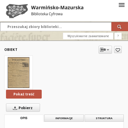
Wyszukiwanie zaawansowane
?
OBIEKT
Pokaż treść
Pobierz
OPIS
INFORMACJE
STRUKTURA