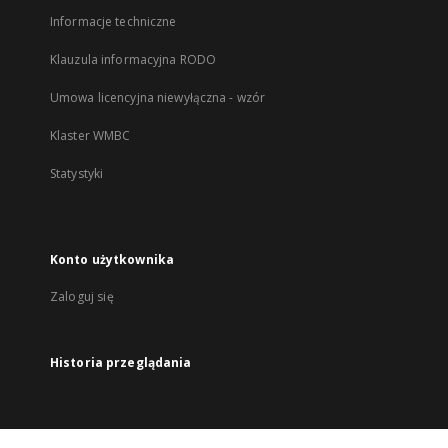
Informacje techniczne
Klauzula informacyjna RODO
Umowa licencyjna niewyłączna - wzór
Klaster WMBC
Statystyki
Konto użytkownika
Zaloguj się
Historia przeglądania