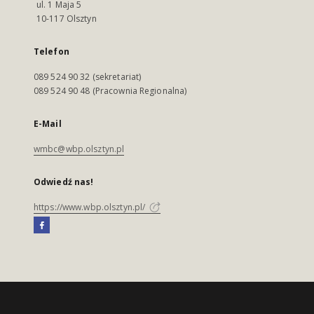
ul. 1 Maja 5
10-117 Olsztyn
Telefon
089 524 90 32 (sekretariat)
089 524 90 48 (Pracownia Regionalna)
E-Mail
wmbc@wbp.olsztyn.pl
Odwiedź nas!
https://www.wbp.olsztyn.pl/