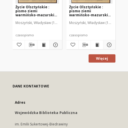
Życie Olsztyńskie :
Życie Olsztyńskie :
Życ
pismo ziemi
pismo ziemi
pi
warmińsko-mazurskiej,
warmińsko-mazurskiej,
wa
1951, nr 48
1951, nr 47
195
Moszyński, Władysław (1922-2001). Red.
Moszyński, Władysław (1922-2001). 
Mroczkowski, Włodzimierz (1
Mos
czasopismo
czasopismo
cz
Więcej
DANE KONTAKTOWE
Adres
Wojewódzka Biblioteka Publiczna
im. Emilii Sukertowej-Biedrawiny