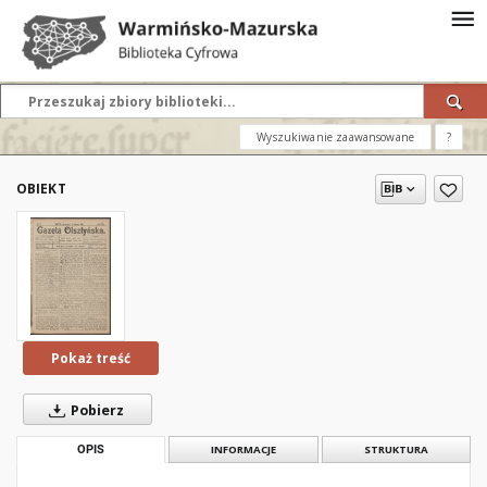
Wyszukiwanie zaawansowane
?
OBIEKT
Pokaż treść
Pobierz
OPIS
INFORMACJE
STRUKTURA