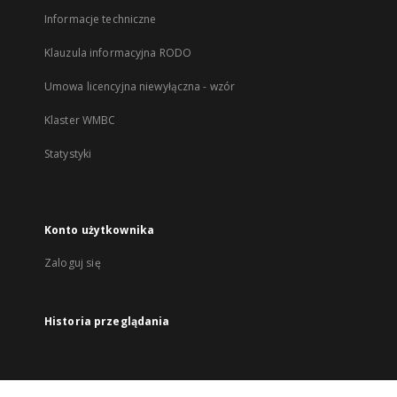
Informacje techniczne
Klauzula informacyjna RODO
Umowa licencyjna niewyłączna - wzór
Klaster WMBC
Statystyki
Konto użytkownika
Zaloguj się
Historia przeglądania