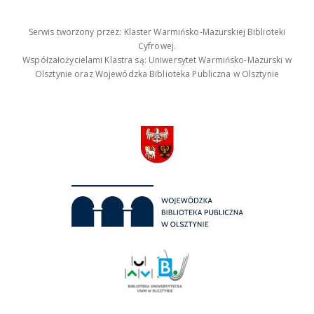
Serwis tworzony przez: Klaster Warmińsko-Mazurskiej Biblioteki
Cyfrowej.
Współzałożycielami Klastra są: Uniwersytet Warmińsko-Mazurski w
Olsztynie oraz Wojewódzka Biblioteka Publiczna w Olsztynie