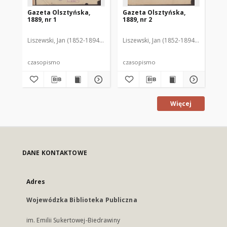
Gazeta Olsztyńska,
Gazeta Olsztyńska,
Ga
1889, nr 1
1889, nr 2
188
Liszewski, Jan (1852-1894). Red.
Liszewski, Jan (1852-1894). Red.
Lis
czasopismo
czasopismo
cz
Więcej
DANE KONTAKTOWE
Adres
Wojewódzka Biblioteka Publiczna
im. Emilii Sukertowej-Biedrawiny