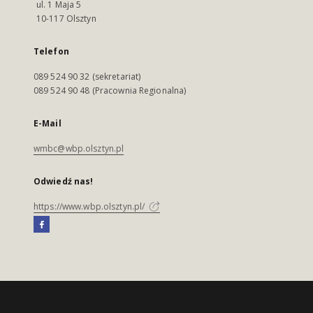
ul. 1 Maja 5
10-117 Olsztyn
Telefon
089 524 90 32 (sekretariat)
089 524 90 48 (Pracownia Regionalna)
E-Mail
wmbc@wbp.olsztyn.pl
Odwiedź nas!
https://www.wbp.olsztyn.pl/