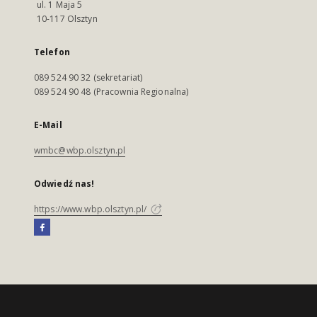
ul. 1 Maja 5
10-117 Olsztyn
Telefon
089 524 90 32 (sekretariat)
089 524 90 48 (Pracownia Regionalna)
E-Mail
wmbc@wbp.olsztyn.pl
Odwiedź nas!
https://www.wbp.olsztyn.pl/