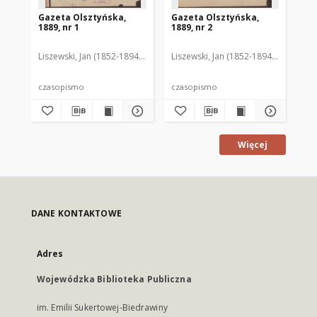
Gazeta Olsztyńska,
Gazeta Olsztyńska,
Ga
1889, nr 1
1889, nr 2
188
Liszewski, Jan (1852-1894). Red.
Liszewski, Jan (1852-1894). Red.
Lis
czasopismo
czasopismo
cz
Więcej
DANE KONTAKTOWE
Adres
Wojewódzka Biblioteka Publiczna
im. Emilii Sukertowej-Biedrawiny