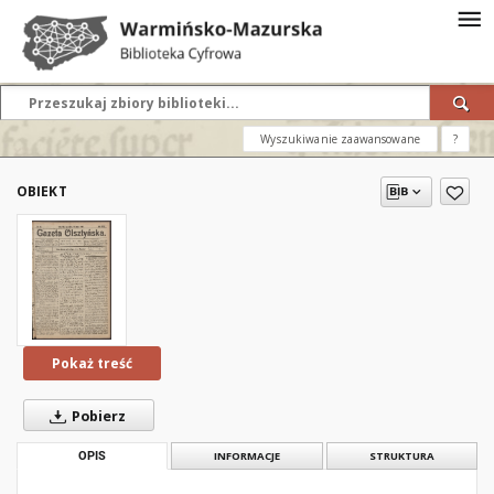
Wyszukiwanie zaawansowane
?
OBIEKT
Pokaż treść
Pobierz
OPIS
INFORMACJE
STRUKTURA