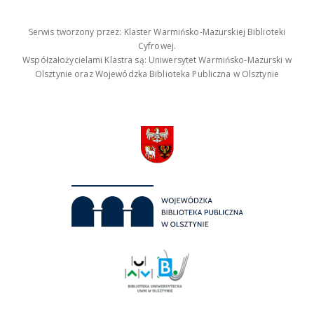
Serwis tworzony przez: Klaster Warmińsko-Mazurskiej Biblioteki
Cyfrowej.
Współzałożycielami Klastra są: Uniwersytet Warmińsko-Mazurski w
Olsztynie oraz Wojewódzka Biblioteka Publiczna w Olsztynie