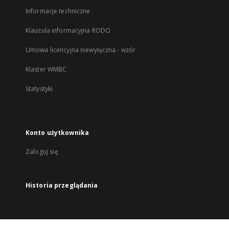
Informacje techniczne
Klauzula informacyjna RODO
Umowa licencyjna niewyłączna - wzór
Klaster WMBC
Statystyki
Konto użytkownika
Zaloguj się
Historia przeglądania