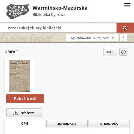
Wyszukiwanie zaawansowane
?
OBIEKT
Pokaż treść
Pobierz
OPIS
INFORMACJE
STRUKTURA