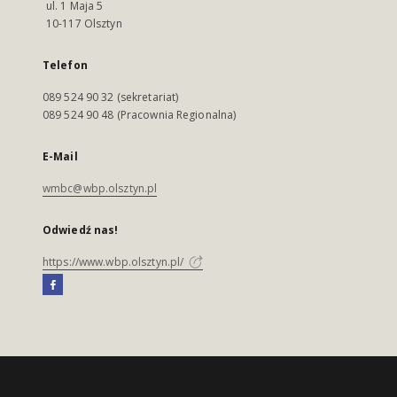
ul. 1 Maja 5
10-117 Olsztyn
Telefon
089 524 90 32 (sekretariat)
089 524 90 48 (Pracownia Regionalna)
E-Mail
wmbc@wbp.olsztyn.pl
Odwiedź nas!
https://www.wbp.olsztyn.pl/