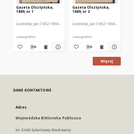
Gazeta Olsztyńska,
Gazeta Olsztyńska,
Ga
1889, nr 1
1889, nr 2
188
Liszewski, Jan (1852-1894). Red.
Liszewski, Jan (1852-1894). Red.
Lis
czasopismo
czasopismo
cz
Więcej
DANE KONTAKTOWE
Adres
Wojewódzka Biblioteka Publiczna
im. Emilii Sukertowej-Biedrawiny