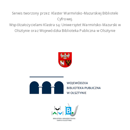
Serwis tworzony przez: Klaster Warmińsko-Mazurskiej Biblioteki
Cyfrowej.
Współzałożycielami Klastra są: Uniwersytet Warmińsko-Mazurski w
Olsztynie oraz Wojewódzka Biblioteka Publiczna w Olsztynie