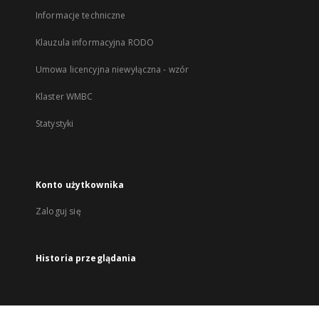
Informacje techniczne
Klauzula informacyjna RODO
Umowa licencyjna niewyłączna - wzór
Klaster WMBC
Statystyki
Konto użytkownika
Zaloguj się
Historia przeglądania