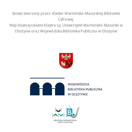
Serwis tworzony przez: Klaster Warmińsko-Mazurskiej Biblioteki
Cyfrowej.
Współzałożycielami Klastra są: Uniwersytet Warmińsko-Mazurski w
Olsztynie oraz Wojewódzka Biblioteka Publiczna w Olsztynie