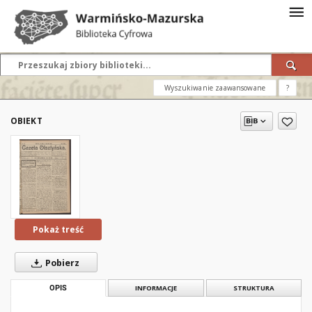
Wyszukiwanie zaawansowane
?
OBIEKT
Pokaż treść
Pobierz
OPIS
INFORMACJE
STRUKTURA