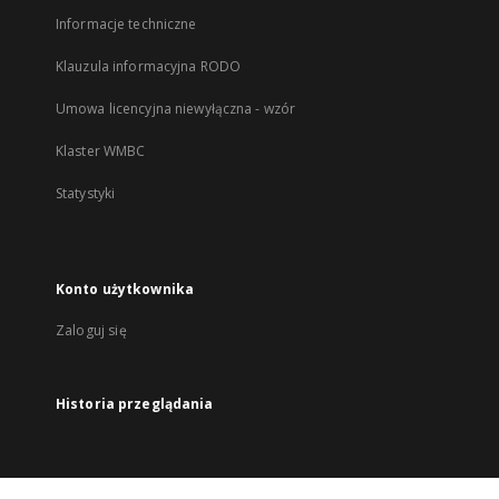
Informacje techniczne
Klauzula informacyjna RODO
Umowa licencyjna niewyłączna - wzór
Klaster WMBC
Statystyki
Konto użytkownika
Zaloguj się
Historia przeglądania