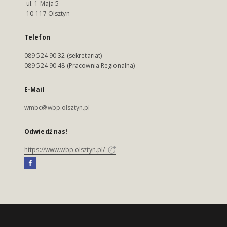
ul. 1 Maja 5
10-117 Olsztyn
Telefon
089 524 90 32 (sekretariat)
089 524 90 48 (Pracownia Regionalna)
E-Mail
wmbc@wbp.olsztyn.pl
Odwiedź nas!
https://www.wbp.olsztyn.pl/