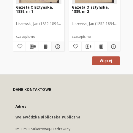
Gazeta Olsztyńska,
Gazeta Olsztyńska,
Ga
1889, nr 1
1889, nr 2
188
Liszewski, Jan (1852-1894). Red.
Liszewski, Jan (1852-1894). Red.
Lis
czasopismo
czasopismo
cz
Więcej
DANE KONTAKTOWE
Adres
Wojewódzka Biblioteka Publiczna
im. Emilii Sukertowej-Biedrawiny