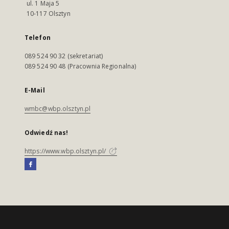
ul. 1 Maja 5
10-117 Olsztyn
Telefon
089 524 90 32 (sekretariat)
089 524 90 48 (Pracownia Regionalna)
E-Mail
wmbc@wbp.olsztyn.pl
Odwiedź nas!
https://www.wbp.olsztyn.pl/