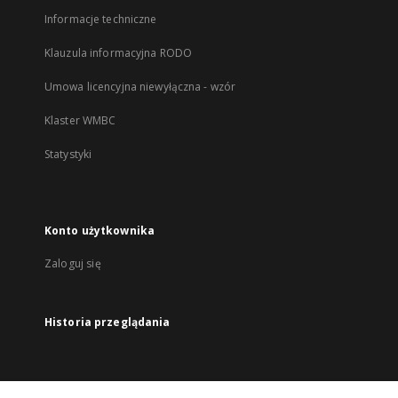
Informacje techniczne
Klauzula informacyjna RODO
Umowa licencyjna niewyłączna - wzór
Klaster WMBC
Statystyki
Konto użytkownika
Zaloguj się
Historia przeglądania