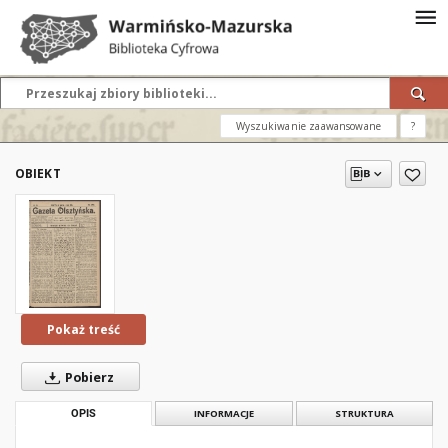
Wyszukiwanie zaawansowane
?
OBIEKT
Pokaż treść
Pobierz
OPIS
INFORMACJE
STRUKTURA