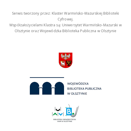
Serwis tworzony przez: Klaster Warmińsko-Mazurskiej Biblioteki
Cyfrowej.
Współzałożycielami Klastra są: Uniwersytet Warmińsko-Mazurski w
Olsztynie oraz Wojewódzka Biblioteka Publiczna w Olsztynie