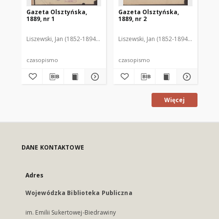
Gazeta Olsztyńska,
Gazeta Olsztyńska,
Ga
1889, nr 1
1889, nr 2
188
Liszewski, Jan (1852-1894). Red.
Liszewski, Jan (1852-1894). Red.
Lis
czasopismo
czasopismo
cz
Więcej
DANE KONTAKTOWE
Adres
Wojewódzka Biblioteka Publiczna
im. Emilii Sukertowej-Biedrawiny