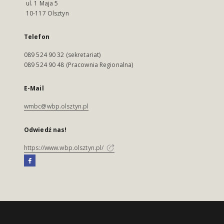
ul. 1 Maja 5
10-117 Olsztyn
Telefon
089 524 90 32 (sekretariat)
089 524 90 48 (Pracownia Regionalna)
E-Mail
wmbc@wbp.olsztyn.pl
Odwiedź nas!
https://www.wbp.olsztyn.pl/