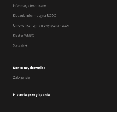
Informacje techniczne
Klauzula informacyjna RODO
Umowa licencyjna niewyłączna - wzór
Klaster WMBC
Statystyki
Konto użytkownika
Zaloguj się
Historia przeglądania