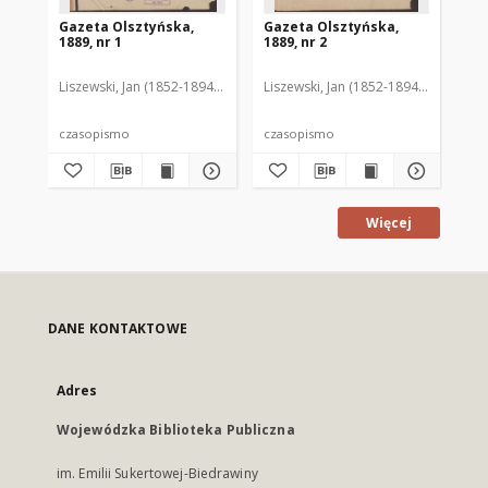
Gazeta Olsztyńska,
Gazeta Olsztyńska,
Ga
1889, nr 1
1889, nr 2
188
Liszewski, Jan (1852-1894). Red.
Liszewski, Jan (1852-1894). Red.
Lis
czasopismo
czasopismo
cz
Więcej
DANE KONTAKTOWE
Adres
Wojewódzka Biblioteka Publiczna
im. Emilii Sukertowej-Biedrawiny