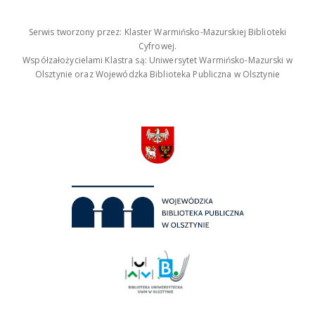
Serwis tworzony przez: Klaster Warmińsko-Mazurskiej Biblioteki
Cyfrowej.
Współzałożycielami Klastra są: Uniwersytet Warmińsko-Mazurski w
Olsztynie oraz Wojewódzka Biblioteka Publiczna w Olsztynie