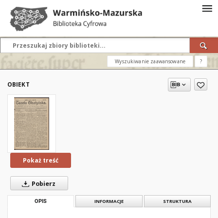
Wyszukiwanie zaawansowane
?
OBIEKT
Pokaż treść
Pobierz
OPIS
INFORMACJE
STRUKTURA