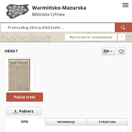
Wyszukiwanie zaawansowane
?
OBIEKT
Pokaż treść
Pobierz
OPIS
INFORMACJE
STRUKTURA