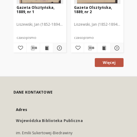
Gazeta Olsztyńska,
Gazeta Olsztyńska,
Ga
1889, nr 1
1889, nr 2
188
Liszewski, Jan (1852-1894). Red.
Liszewski, Jan (1852-1894). Red.
Lis
czasopismo
czasopismo
cz
Więcej
DANE KONTAKTOWE
Adres
Wojewódzka Biblioteka Publiczna
im. Emilii Sukertowej-Biedrawiny