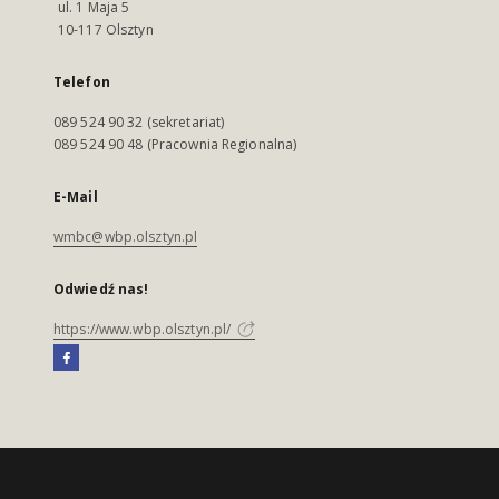
ul. 1 Maja 5
10-117 Olsztyn
Telefon
089 524 90 32 (sekretariat)
089 524 90 48 (Pracownia Regionalna)
E-Mail
wmbc@wbp.olsztyn.pl
Odwiedź nas!
https://www.wbp.olsztyn.pl/