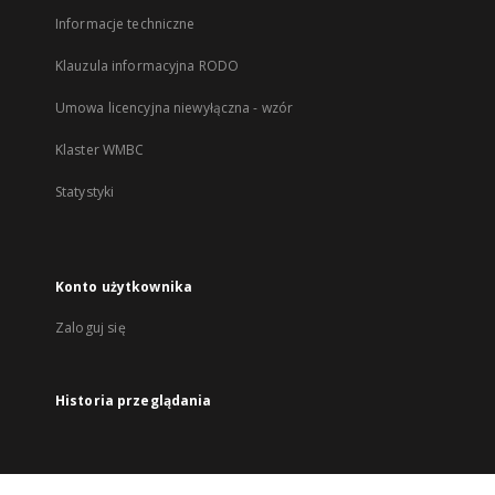
Informacje techniczne
Klauzula informacyjna RODO
Umowa licencyjna niewyłączna - wzór
Klaster WMBC
Statystyki
Konto użytkownika
Zaloguj się
Historia przeglądania