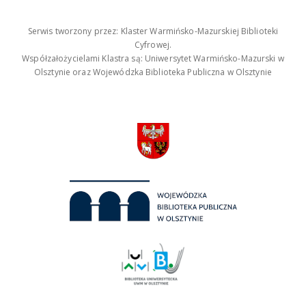
Serwis tworzony przez: Klaster Warmińsko-Mazurskiej Biblioteki
Cyfrowej.
Współzałożycielami Klastra są: Uniwersytet Warmińsko-Mazurski w
Olsztynie oraz Wojewódzka Biblioteka Publiczna w Olsztynie