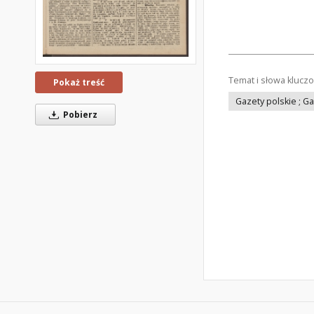
Temat i słowa klucz
Pokaż treść
Gazety polskie ; G
Pobierz