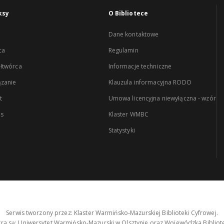
ksy
O Bibliotece
Dane kontaktowe
ca
Regulamin
łtwórca
Informacje techniczne
zanie
Klauzula informacyjna RODO
t
Umowa licencyjna niewyłączna - wzór
es
Klaster WMBC
Statystyki
Serwis tworzony przez: Klaster Warmińsko-Mazurskiej Biblioteki Cyfrowej.
tra są: Uniwersytet Warmińsko-Mazurski w Olsztynie oraz Wojewódzka Bibliote