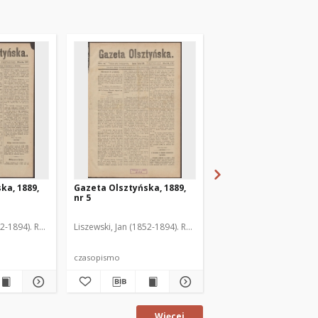
ka, 1889,
Gazeta Olsztyńska, 1889,
Gazeta Olsztyńska, 1
nr 5
nr 6
52-1894). Red.
Liszewski, Jan (1852-1894). Red.
Liszewski, Jan (1852-189
czasopismo
czasopismo
Więcej