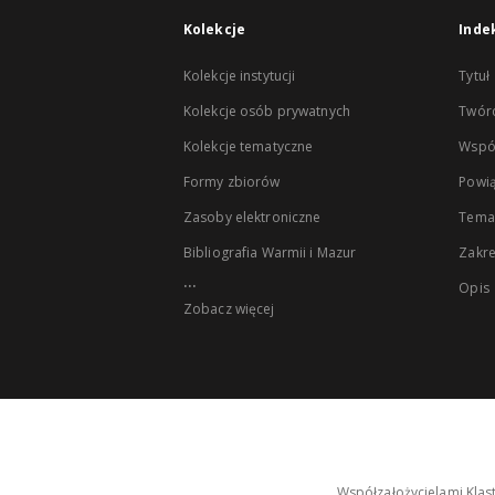
Kolekcje
Inde
Kolekcje instytucji
Tytuł
Kolekcje osób prywatnych
Twór
Kolekcje tematyczne
Wspó
Formy zbiorów
Powią
Zasoby elektroniczne
Tema
Bibliografia Warmii i Mazur
Zakr
...
Opis
Zobacz więcej
Współzałożycielami Klas