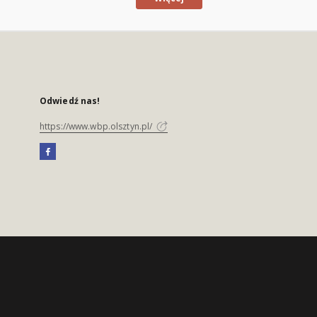
Odwiedź nas!
https://www.wbp.olsztyn.pl/