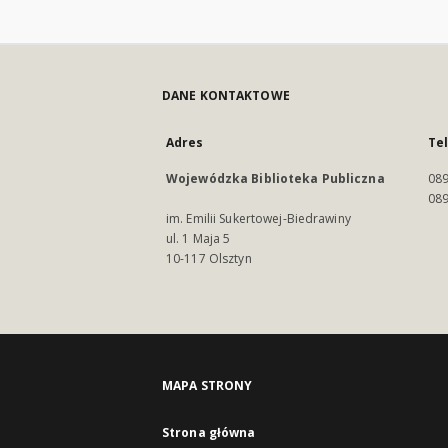
DANE KONTAKTOWE
Adres
Te
Wojewódzka Biblioteka Publiczna
089
089
im. Emilii Sukertowej-Biedrawiny
ul. 1 Maja 5
10-117 Olsztyn
MAPA STRONY
Strona główna