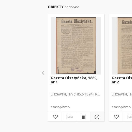
OBIEKTY
podobne
Gazeta Olsztyńska, 1889,
Gazeta Ols
nr 1
nr 2
Liszewski, Jan (1852-1894). Red.
Liszewski, J
czasopismo
czasopismo