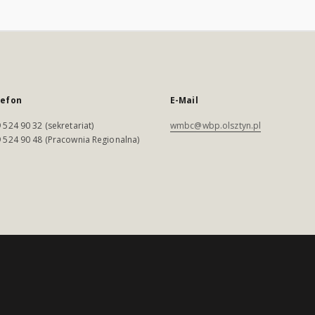
lefon
E-Mail
 524 90 32 (sekretariat)
wmbc@wbp.olsztyn.pl
 524 90 48 (Pracownia Regionalna)